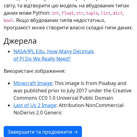
світу, та відтворити цю модель на вбудованих типах
даних мови Python:
,
,
,
,
,
,
int
float
str
tuple
list
dict
. Якщо вбудованих типів недостатньо,
bool
програміст може створити власні складні типи даних.
Джерела
NASA/JPL Edu. How Many Decimals
of Pi Do We Really Need?
Використані зображення:
Minecraft Image
: This image is from Pixabay and
was published prior to July 2017 under the Creative
Commons CC0 1.0 Universal Public Domain
Last of Us 2 Image
: Attribution-NonCommercial-
NoDerivs 2.0 Generic
Завершити та продовжити →