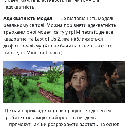
Моделі мають властивості, такі як точність
і адекватність.
Адекватність моделі
— це відповідність моделі
реальному світові. Можна порівняти адекватність
трьохвимірної моделі світу у грі Minecraft, де все
квадратне, та Last of Us 2, яка наближається
до фотореалізму. (Хто не бачить різниці на фото
нижче, то Minecraft зліва.)
Ще один приклад: якщо ви працюєте з деревом
і робите стільницю, найпростіша модель
— прямокутник. Ви розраховуєте вартість на основі