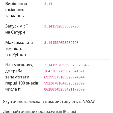
Вирішення
3,14
шкільних
завданнь
Запуск місії
3,141592653589793
на Сатурн
Максимальна
3,141592653589793
точність
π в Python
На змаганнях,
3,14159265358979323846
де треба
26433832795028841971
запамʼятати
69399375105820974944
перші 100 знаків
59230781640628620899
числа π
86280348253421170679
Яку точність числа π використовують в NASA?
Для найточніших розрахунків JPL, які