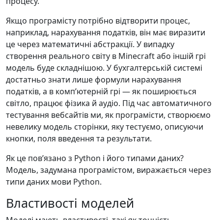
процесу.
Якщо програмісту потрібно відтворити процес,
наприклад, нарахування податків, він має виразити
це через математичні абстракції. У випадку
створення реального світу в Minecraft або іншій грі
модель буде складнішою. У бухгалтерській системі
достатньо знати лише формули нарахування
податків, а в компʼютерній грі — як поширюється
світло, працює фізика й аудіо. Під час автоматичного
тестування вебсайтів ми, як програмісти, створюємо
невелику модель сторінки, яку тестуємо, описуючи
кнопки, поля введення та результати.
Як це повʼязано з Python і його типами даних?
Модель, задумана програмістом, виражається через
типи даних мови Python.
Властивості моделей