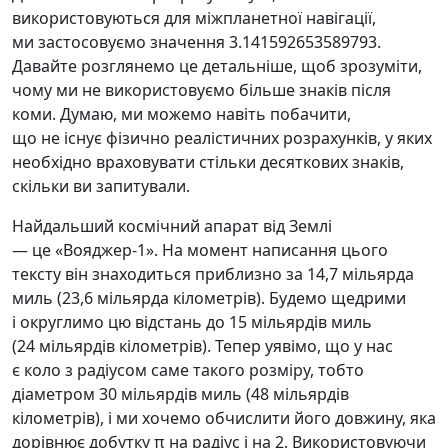
використовуються для міжпланетної навігації,
ми застосовуємо значення 3.141592653589793.
Давайте розглянемо це детальніше, щоб зрозуміти,
чому ми не використовуємо більше знаків після
коми. Думаю, ми можемо навіть побачити,
що не існує фізично реалістичних розрахунків, у яких
необхідно враховувати стільки десяткових знаків,
скільки ви запитували.
Найдальший космічний апарат від Землі
— це «Вояджер-1». На момент написання цього
тексту він знаходиться приблизно за 14,7 мільярда
миль (23,6 мільярда кілометрів). Будемо щедрими
і округлимо цю відстань до 15 мільярдів миль
(24 мільярдів кілометрів). Тепер уявімо, що у нас
є коло з радіусом саме такого розміру, тобто
діаметром 30 мільярдів миль (48 мільярдів
кілометрів), і ми хочемо обчислити його довжину, яка
дорівнює добутку π на радіус і на 2. Використовуючи