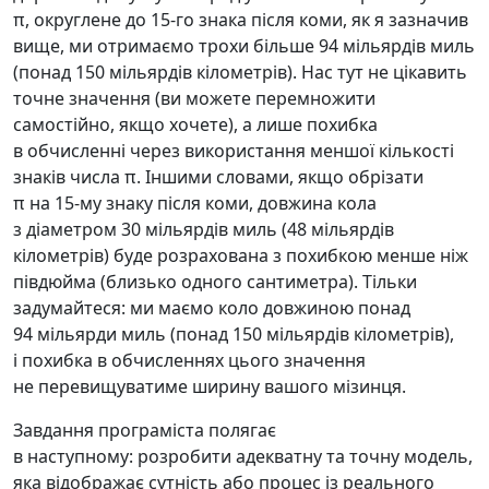
π, округлене до 15-го знака після коми, як я зазначив
вище, ми отримаємо трохи більше 94 мільярдів миль
(понад 150 мільярдів кілометрів). Нас тут не цікавить
точне значення (ви можете перемножити
самостійно, якщо хочете), а лише похибка
в обчисленні через використання меншої кількості
знаків числа π. Іншими словами, якщо обрізати
π на 15-му знаку після коми, довжина кола
з діаметром 30 мільярдів миль (48 мільярдів
кілометрів) буде розрахована з похибкою менше ніж
півдюйма (близько одного сантиметра). Тільки
задумайтеся: ми маємо коло довжиною понад
94 мільярди миль (понад 150 мільярдів кілометрів),
і похибка в обчисленнях цього значення
не перевищуватиме ширину вашого мізинця.
Завдання програміста полягає
в наступному: розробити адекватну та точну модель,
яка відображає сутність або процес із реального