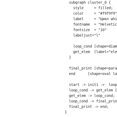
subgraph
cluster_0
{
style
=
filled
;
color
=
"#f9f9f9"
label
=
"Цикл whi
fontname
=
"Helvetic
fontsize
=
"10"
labeljust
=
"l"
loop_cond
[
shape
=
diam
get_elem
[
label
=
"ele
}
final_print
[
shape
=
para
end
[
shape
=
oval
la
start
->
init1
->
loop
loop_cond
->
get_elem
[
get_elem
->
loop_cond
;
loop_cond
->
final_prin
final_print
->
end
;
}