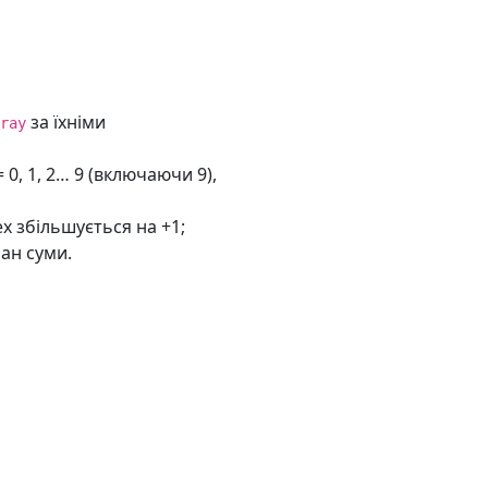
за їхніми
ray
 0, 1, 2… 9 (включаючи 9),
ex збільшується на +1;
ран суми.