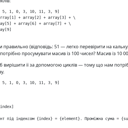
клів:
5
,
1
,
0
,
3
,
10
,
11
,
3
,
9
]
rray
[
1
]
+
array
[
2
]
+
array
[
3
]
+
 \

ay
[
5
]
+
array
[
6
]
+
array
[
7
]
+
 \

ay
[
9
]
 правильно (відповідь: 51 — легко перевірити на калькул
потрібно просумувати масив із 100 чисел? Масив із 10 0
б вирішити її за допомогою циклів — тому що нам потр
у.
5
,
1
,
0
,
3
,
10
,
11
,
3
,
9
]
index
]
нт під індексом 
{
index
}
 = 
{
element
}
. Проміжна сума = 
{
su