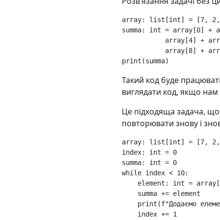
Розвʼязання задачі без ци
array
:
list
[
int
]
=
[
7
,
2
,
summa
:
int
=
array
[
0
]
+
a
array
[
4
]
+
arr
array
[
8
]
+
arr
print
(
summa
)
Такий код буде працювати
виглядати код, якщо нам 
Це підходяща задача, що
повторювати знову і знов
array
:
list
[
int
]
=
[
7
,
2
,
index
:
int
=
0
summa
:
int
=
0
while
index
<
10
:
element
:
int
=
array
[
summa
+=
element
print
(
f
"Додаємо елеме
index
+=
1