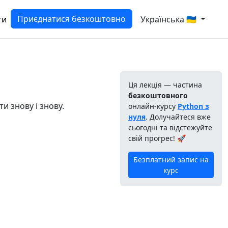
Приєднатися безкоштовно
ти
Українська 🇺🇦
Ця лекція — частина
безкоштовного
и знову і знову.
онлайн-курсу
Python з
нуля
. Долучайтеся вже
сьогодні та відстежуйте
свій прогрес! 🚀
Безплатний запис на
курс