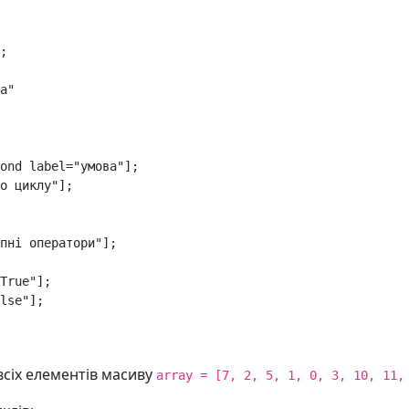
;
a"
ond
label
=
"умова"
];
о циклу"
];
пні оператори"
];
True"
];
lse"
];
сіх елементів масиву
array = [7, 2, 5, 1, 0, 3, 10, 11,