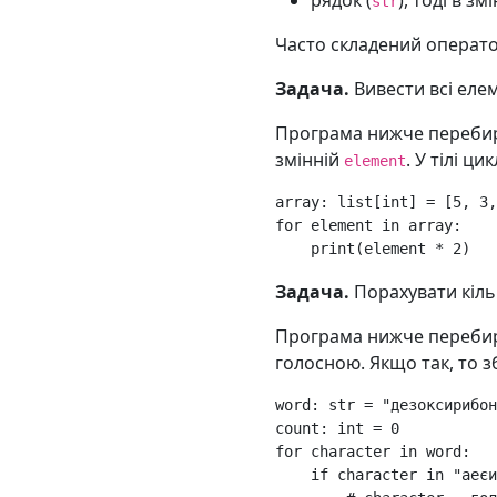
рядок (
), тоді в з
str
Часто складений операто
Задача.
Вивести всі еле
Програма нижче перебир
змінній
. У тілі ц
element
array
:
list
[
int
]
=
[
5
,
3
,
for
element
in
array
:
print
(
element
*
2
)
Задача.
Порахувати кільк
Програма нижче перебира
голосною. Якщо так, то 
word
:
str
=
"дезоксирибо
count
:
int
=
0
for
character
in
word
:
if
character
in
"аеєи