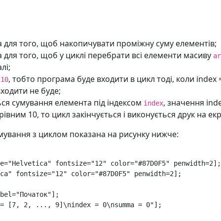
 для того, щоб накопичувати проміжну суму елементів;
 для того, щоб у циклі перебрати всі елементи масиву
ar
лі;
, тобто програма буде входити в цикл тоді, коли index =
 10
входити не буде;
ться сумування елемента під індексом
, значення ind
index
рівним 10, то цикл закінчується і виконується друк на ек
мування з циклом показана на рисунку нижче:
e
=
"Helvetica"
fontsize
=
"12"
color
=
"#87D0F5"
penwidth
=
2
];
ca"
fontsize
=
"12"
color
=
"#87D0F5"
penwidth
=
2
];
bel
=
"Початок"
];
= [7, 2, ..., 9]\nindex = 0\nsumma = 0"
];