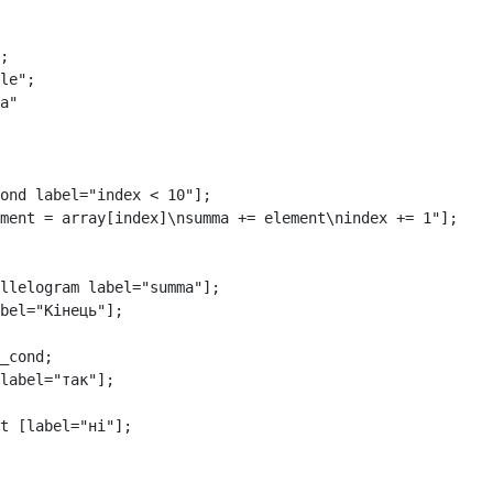
;
le"
;
a"
ond
label
=
"index < 10"
];
ment = array[index]\nsumma += element\nindex += 1"
];
llelogram
label
=
"summa"
];
bel
=
"Кінець"
];
_cond
;
label
=
"так"
];
t
[
label
=
"ні"
];