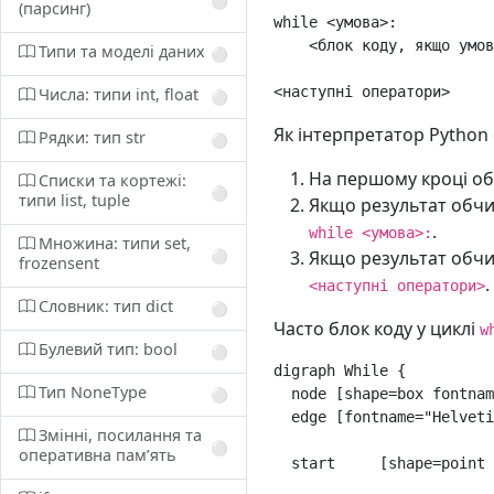
⚪️
(парсинг)
while
<
умова
>
<
блок
коду,
якщо
умов
Типи та моделі даних
⚪️
<
наступні
оператори
>
Числа: типи int, float
⚪️
Як інтерпретатор Python
Рядки: тип str
⚪️
На першому кроці о
Списки та кортежі:
⚪️
типи list, tuple
Якщо результат обч
.
while <умова>:
Множина: типи set,
Якщо результат обч
⚪️
frozensent
.
<наступні оператори>
Словник: тип dict
⚪️
Часто блок коду у циклі
w
Булевий тип: bool
⚪️
digraph
While
{
Тип NoneType
node
[
shape
=
box
fontnam
⚪️
edge
[
fontname
=
"Helveti
Змінні, посилання та
⚪️
оперативна памʼять
start
[
shape
=
point