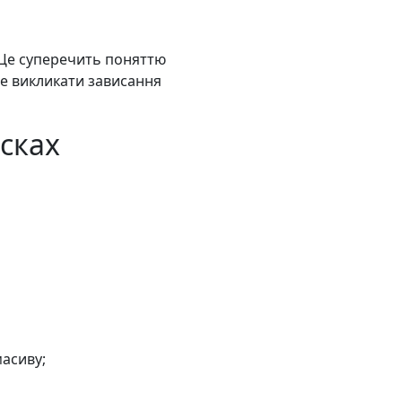
 Це суперечить поняттю
же викликати зависання
исках
масиву;