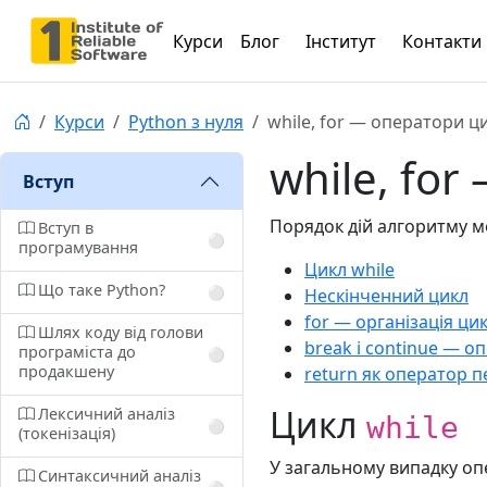
Курси
Блог
Інститут
Контакти
Курси
Python з нуля
while, for — оператори ц
while, fo
Вступ
Порядок дій алгоритму мо
Вступ в
⚪️
програмування
Цикл while
Що таке Python?
⚪️
Нескінченний цикл
for — організація цик
Шлях коду від голови
break і continue — 
програміста до
⚪️
продакшену
return як оператор 
Цикл
Лексичний аналіз
while
⚪️
(токенізація)
У загальному випадку о
Синтаксичний аналіз