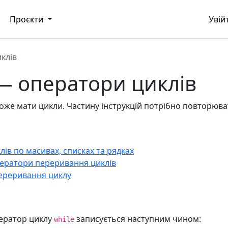
Проєкти
Увій
иклів
r — оператори циклів
же мати цикли. Частину інструкцій потрібно повторюват
лів по масивах, списках та рядках
оператори переривання циклів
переривання циклу
ператор циклу
записується наступним чином:
while