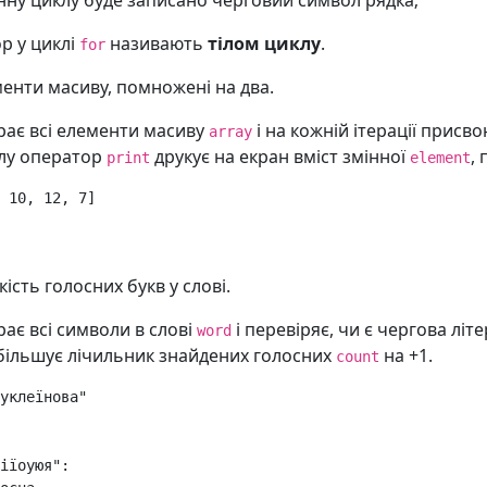
мінну циклу буде записано черговий символ рядка;
р у циклі
називають
тілом циклу
.
for
менти масиву, помножені на два.
ає всі елементи масиву
і на кожній ітерації присв
array
иклу оператор
друкує на екран вміст змінної
,
print
element
10
,
12
,
7
]
ість голосних букв у слові.
є всі символи в слові
і перевіряє, чи є чергова літ
word
збільшує лічильник знайдених голосних
на +1.
count
нуклеїнова"
іїоуюя"
: