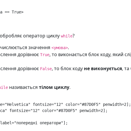
а
==
True
>
 обробляє оператор циклу
?
while
бчислюється значення
.
<умова>
ислення дорівнює
, то виконається блок коду, який слі
True
ислення дорівнює
, то блок коду
не виконується
, т
False
називається
тілом циклу
.
hile
e
=
"Helvetica"
fontsize
=
"12"
color
=
"#87D0F5"
penwidth
=
2
];
ca"
fontsize
=
"12"
color
=
"#87D0F5"
penwidth
=
2
];
label
=
"попередні оператори"
];