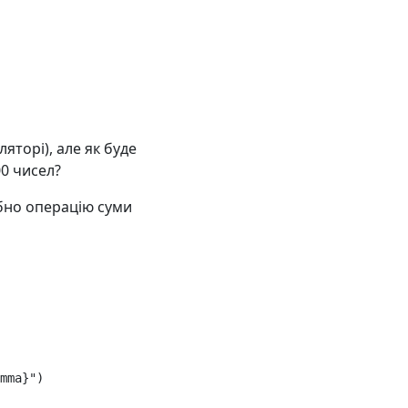
яторі), але як буде
00 чисел?
ібно операцію суми
mma
}
"
)