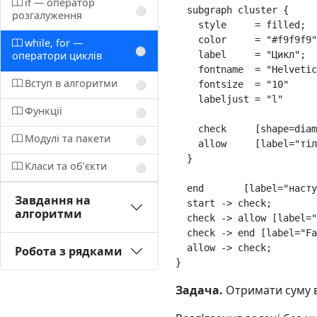
if — оператор
subgraph
cluster
{
⚪️
розгалуження
style
=
filled
;
color
=
"#f9f9f9"
while, for —
⚪️
оператори циклів
label
=
"Цикл"
;
fontname
=
"Helvetic
Вступ в алгоритми
fontsize
=
"10"
⚪️
labeljust
=
"l"
Функції
⚪️
check
[
shape
=
diam
Модулі та пакети
⚪️
allow
[
label
=
"тіл
}
Класи та обʼєкти
⚪️
end
[
label
=
"насту
Завдання на
start
->
check
;
алгоритми
check
->
allow
[
label
=
"
check
->
end
[
label
=
"Fa
allow
->
check
;
Робота з рядками
}
Задача.
Отримати суму в