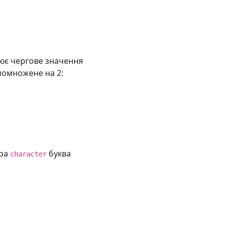
оює чергове значення
 помножене на 2:
ера
буква
character