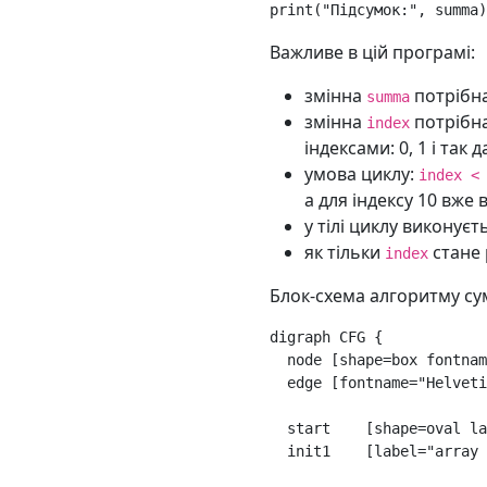
print
(
"Підсумок:"
,
summa
)
Важливе в цій програмі:
змінна
потрібна
summa
змінна
потрібна
index
індексами: 0, 1 і так да
умова циклу:
index <
а для індексу 10 вже 
у тілі циклу виконує
як тільки
стане 
index
Блок-схема алгоритму су
digraph
CFG
{
node
[
shape
=
box
fontnam
edge
[
fontname
=
"Helveti
start
[
shape
=
oval
la
init1
[
label
=
"array 