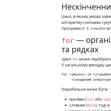
Нескінченни
Цикл, в якому умова зав
алгоритму («кінцева сук
програми (т. к. з нього м
— органі
for
та рядках
Цикл
може перебрати 
for
У загальному випадку цик
for
<
змінні
>
in
<
ітерабел
<
складений
оператор
>
Ітерабельне може бути:
масиви (
або
list
tupl
словник (
), тоді
dict