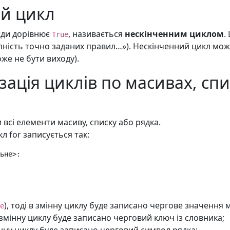
й цикл
жди дорівнює
, називається
нескінченним циклом
.
True
упність точно заданих правил…»). Нескінченний цикл мо
оже не бути виходу).
зація циклів по масивах, сп
всі елементи масиву, списку або рядка.
л for записується так:
ьне
>
), тоді в змінну циклу буде записано чергове значення 
e
 в змінну циклу буде записано черговий ключ із словника;