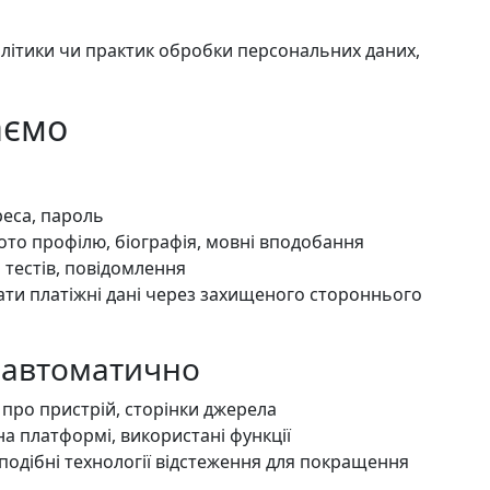
літики чи практик обробки персональних даних,
аємо
реса, пароль
фото профілю, біографія, мовні вподобання
и тестів, повідомлення
ти платіжні дані через захищеного стороннього
я автоматично
я про пристрій, сторінки джерела
 на платформі, використані функції
подібні технології відстеження для покращення