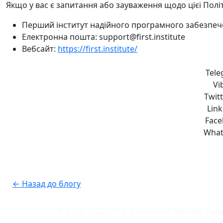
Якщо у вас є запитання або зауваження щодо цієї Політ
Перший інститут надійного програмного забезпе
Електронна пошта: support@first.institute
Вебсайт:
https://first.institute/
Tele
Vi
Twitt
Link
Face
What
← Назад до блогу
© 2017—2025 First Institute of Reliable Sof