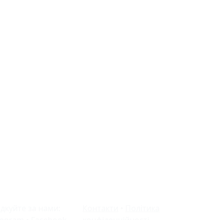
ідкуйте за нами:
Контакти
•
Політика