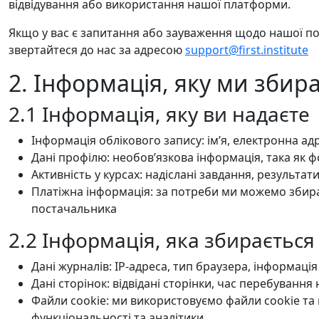
відвідування або використання нашої платформи.
Якщо у вас є запитання або зауваження щодо нашої по
звертайтеся до нас за адресою
support@first.institute
2. Інформація, яку ми збир
2.1 Інформація, яку ви надаєте
Інформація облікового запису: імʼя, електронна ад
Дані профілю: необовʼязкова інформація, така як 
Активність у курсах: надіслані завдання, результат
Платіжна інформація: за потреби ми можемо збира
постачальника
2.2 Інформація, яка збираєтьс
Дані журналів: IP-адреса, тип браузера, інформаці
Дані сторінок: відвідані сторінки, час перебування
Файли cookie: ми використовуємо файли cookie та 
функціональності та аналітики