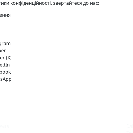
ики конфіденційності, звертайтеся до нас:
чення
gram
ber
er (X)
edIn
book
sApp
tware
Сл