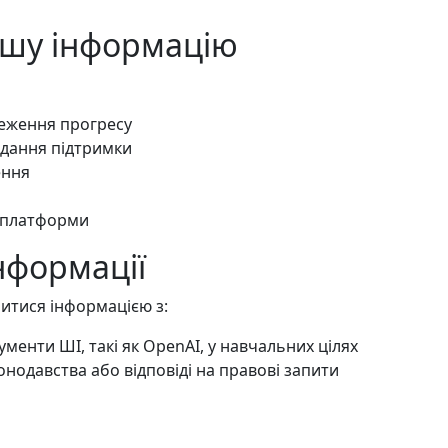
ашу інформацію
теження прогресу
адання підтримки
ення
и платформи
нформації
итися інформацією з:
ументи ШІ, такі як OpenAI, у навчальних цілях
одавства або відповіді на правові запити