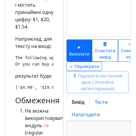
і містить
принаймні одну
цифру: $1, $20,
$1.54.
Наприклад, для
тексту на вході:
Очистити
Скинут
Виконати
вивід
код
The following options are available: $4.99 each mo
Перевірити
результат буде:
Підказати наступний
крок ( Потрібна
автентифікація)
Обмеження
Вивід
Тести
Не можна
Налагодити
використовувати
модуль
re
(regular