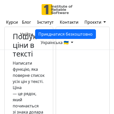
Курси
Блог
Інститут
Контакти
Проєкти
Пошук
Приєднатися безкоштовно
Увійти
Українська 🇺🇦
ціни в
тексті
Написати
функцію, яка
поверне список
усіх цін у тексті.
Ціна
— це рядок,
який
починається
зі знака долара