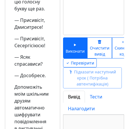
цю голосну
букву ще раз.
— Присивісіт,
Дмиситресе!
— Присивісіт,
Сесергісіюсю!
Очистити
Скинут
Виконати
вивід
код
— Ясяк
Перевірити
спрасависи?
Підказати наступний
— Дособресе.
крок ( Потрібна
автентифікація)
Допоможіть
моїм шкільним
Вивід
Тести
друзям
автоматично
Налагодити
шифрувати
повідомлення
в листуванні.