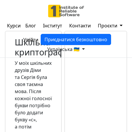
Курси
Блог
Інститут
Контакти
Проєкти
Шкільна
Приєднатися безкоштовно
Увійти
Українська 🇺🇦
криптографія
У моїх шкільних
друзів Діми
та Сергія була
своя таємна
мова. Після
кожної голосної
букви потрібно
було додати
букву «с»,
а потім