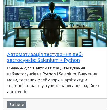
Автоматизація тестування веб-
застосунків: Selenium + Python
Онлайн-курс з автоматизації тестування
вебзастосунків на Python і Selenium. Вивчення
мови, тестових фреймворків, архітектури
тестової інфраструктури та написання надійних
автотестів.
Вивчити