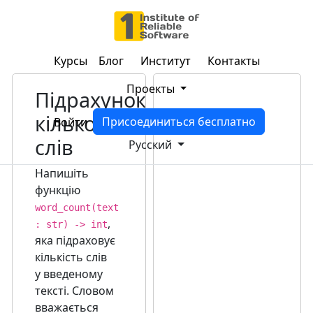
Курсы
Блог
Институт
Контакты
Проекты
Підрахунок
кількості
Присоединиться бесплатно
Войти
слів
Русский
Напишіть
функцію
word_count(text
,
: str) -> int
яка підраховує
кількість слів
у введеному
тексті. Словом
вважається