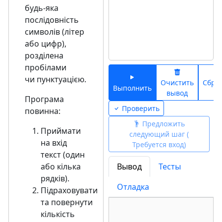
будь-яка
послідовність
символів (літер
або цифр),
розділена
пробілами
чи пунктуацією.
Очистить
Сбро
Выполнить
вывод
ко
Програма
Проверить
повинна:
Предложить
Приймати
следующий шаг (
на вхід
Требуется вход)
текст (один
або кілька
Вывод
Тесты
рядків).
Отладка
Підраховувати
та повернути
кількість