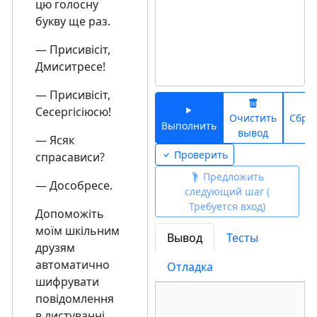
цю голосну
букву ще раз.
— Присивісіт,
Дмиситресе!
— Присивісіт,
Сесергісіюсю!
Очистить
Сбро
Выполнить
вывод
ко
— Ясяк
Проверить
спрасависи?
Предложить
— Дособресе.
следующий шаг (
Требуется вход)
Допоможіть
моїм шкільним
Вывод
Тесты
друзям
автоматично
Отладка
шифрувати
повідомлення
в листуванні.