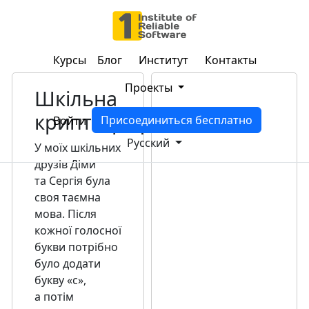
Курсы
Блог
Институт
Контакты
Проекты
Шкільна
криптографія
Присоединиться бесплатно
Войти
Русский
У моїх шкільних
друзів Діми
та Сергія була
своя таємна
мова. Після
кожної голосної
букви потрібно
було додати
букву «с»,
а потім