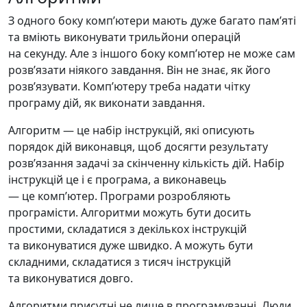
З одного боку компʼютери мають дуже багато памʼяті
та вміють виконувати трильйони операцій
на секунду. Але з іншого боку компʼютер не може сам
розвʼязати ніякого завдання. Він не знає, як його
розвʼязувати. Компʼютеру треба надати чітку
програму дій, як виконати завдання.
Алгоритм — це набір інструкцій, які описують
порядок дій виконавця, щоб досягти результату
розвʼязання задачі за скінченну кількість дій. Набір
інструкцій це і є програма, а виконавець
— це компʼютер. Програми розробляють
програмісти. Алгоритми можуть бути досить
простими, складатися з декількох інструкцій
та виконуватися дуже швидко. А можуть бути
складними, складатися з тисяч інструкцій
та виконуватися довго.
Алгоритми присутні не лише в програмуванні. Люди