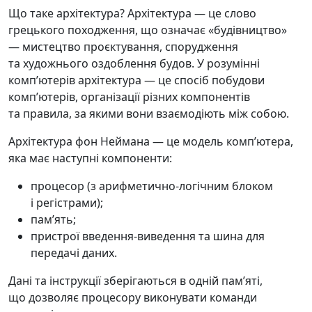
Що таке архітектура? Архітектура — це слово
грецького походження, що означає «будівництво»
— мистецтво проєктування, спорудження
та художнього оздоблення будов. У розумінні
компʼютерів архітектура — це спосіб побудови
компʼютерів, організації різних компонентів
та правила, за якими вони взаємодіють між собою.
Архітектура фон Неймана — це модель компʼютера,
яка має наступні компоненти:
процесор (з арифметично-логічним блоком
і регістрами);
памʼять;
пристрої введення-виведення та шина для
передачі даних.
Дані та інструкції зберігаються в одній памʼяті,
що дозволяє процесору виконувати команди