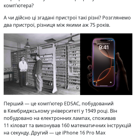
компʼютера?
А чи дійсно ці згадані пристрої такі різні? Розглянемо
два пристрої, різниця між якими аж 75 років.
Перший — це компʼютер EDSAC, побудований
в Кембриджському університеті у 1949 році. Він
побудовано на електронних лампах, споживав
11 кіловат та виконував 160 математичних інструкцій
на секунду. Другий — це iPhone 16 Pro Max