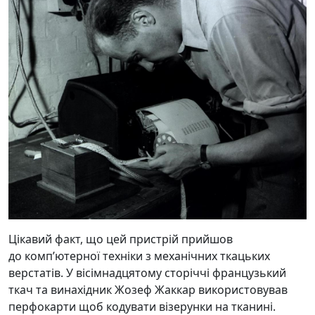
Цікавий факт, що цей пристрій прийшов
до компʼютерної техніки з механічних ткацьких
верстатів. У вісімнадцятому сторіччі французький
ткач та винахідник Жозеф Жаккар використовував
перфокарти щоб кодувати візерунки на тканині.