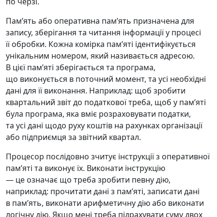
по черзі.
Памʼять або оперативна памʼять призначена для
запису, зберігання та читання інформації у процесі
її обробки. Кожна комірка памʼяті ідентифікується
унікальним номером, який називається адресою.
В цієї памʼяті зберігається та програма,
що виконується в поточний момент, та усі необхідні
дані для її виконання. Наприклад: щоб зробити
квартальний звіт до податкової треба, щоб у памʼяті
була програма, яка вміє розраховувати податки,
та усі дані щодо руху коштів на рахунках організації
або підприємця за звітний квартал.
Процесор послідовно зчитує інструкції з оперативної
памʼяті та виконує їх. Виконати інструкцію
— це означає що треба зробити певну дію,
наприклад: прочитати дані з памʼяті, записати дані
в памʼять, виконати арифметичну дію або виконати
логічну дію. Якщо мені треба підрахувати суму двох