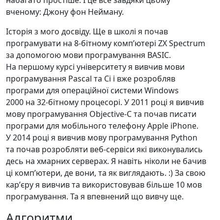
набагато простіше. І це все завдяки цьому
вченому: Джону фон Нейману.
Історія з мого досвіду. Ще в школі я почав
програмувати на 8-бітному компʼютері ZX Spectrum
за допомогою мови програмування BASIC.
На першому курсі університету я вивчив мови
програмування Pascal та Сі і вже розробляв
програми для операційної системи Windows
2000 на 32-бітному процесорі. У 2011 році я вивчив
мову програмування Objective-C та почав писати
програми для мобільного телефону Apple iPhone.
У 2014 році я вивчив мову програмування Python
та почав розробляти веб-сервіси які виконувались
десь на хмарних серверах. Я навіть ніколи не бачив
ці компʼютери, де вони, та як виглядають. :) За свою
карʼєру я вивчив та використовував більше 10 мов
програмування. Та я впевнений що вивчу ще.
Алгоритми