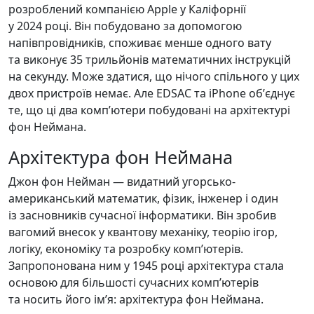
розроблений компанією Apple у Каліфорнії
у 2024 році. Він побудовано за допомогою
напівпровідників, споживає менше одного вату
та виконує 35 трильйонів математичних інструкцій
на секунду. Може здатися, що нічого спільного у цих
двох пристроїв немає. Але EDSAC та iPhone обʼєднує
те, що ці два компʼютери побудовані на архітектурі
фон Неймана.
Архітектура фон Неймана
Джон фон Нейман — видатний угорсько-
американський математик, фізик, інженер і один
із засновників сучасної інформатики. Він зробив
вагомий внесок у квантову механіку, теорію ігор,
логіку, економіку та розробку компʼютерів.
Запропонована ним у 1945 році архітектура стала
основою для більшості сучасних компʼютерів
та носить його імʼя: архітектура фон Неймана.