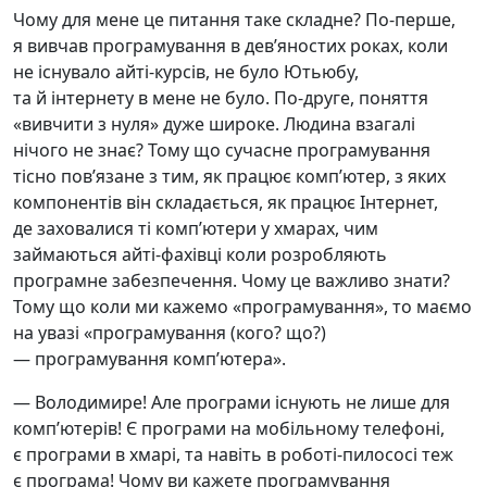
Чому для мене це питання таке складне? По-перше,
я вивчав програмування в девʼяностих роках, коли
не існувало айті-курсів, не було Ютьюбу,
та й інтернету в мене не було. По-друге, поняття
«вивчити з нуля» дуже широке. Людина взагалі
нічого не знає? Тому що сучасне програмування
тісно повʼязане з тим, як працює компʼютер, з яких
компонентів він складається, як працює Інтернет,
де заховалися ті компʼютери у хмарах, чим
займаються айті-фахівці коли розробляють
програмне забезпечення. Чому це важливо знати?
Тому що коли ми кажемо «програмування», то маємо
на увазі «програмування (кого? що?)
— програмування компʼютера».
— Володимире! Але програми існують не лише для
компʼютерів! Є програми на мобільному телефоні,
є програми в хмарі, та навіть в роботі-пилососі теж
є програма! Чому ви кажете програмування