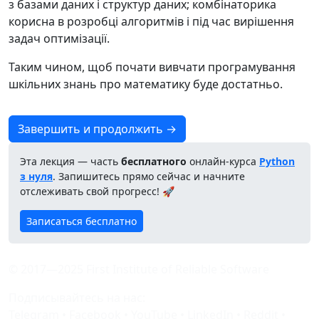
з базами даних і структур даних; комбінаторика
корисна в розробці алгоритмів і під час вирішення
задач оптимізації.
Таким чином, щоб почати вивчати програмування
шкільних знань про математику буде достатньо.
Завершить и продолжить →
Эта лекция — часть
бесплатного
онлайн-курса
Python
з нуля
. Запишитесь прямо сейчас и начните
отслеживать свой прогресс! 🚀
Записаться бесплатно
© 2017—2025 First Institute of Reliable Software
Подписывайтесь на нас:
Telegram
•
Facebook
•
YouTube
•
LinkedIn
•
Reddit
•