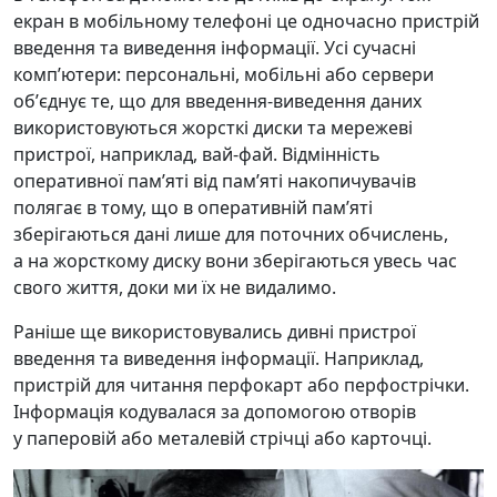
екран в мобільному телефоні це одночасно пристрій
введення та виведення інформації. Усі сучасні
компʼютери: персональні, мобільні або сервери
обʼєднує те, що для введення-виведення даних
використовуються жорсткі диски та мережеві
пристрої, наприклад, вай-фай. Відмінність
оперативної памʼяті від памʼяті накопичувачів
полягає в тому, що в оперативній памʼяті
зберігаються дані лише для поточних обчислень,
а на жорсткому диску вони зберігаються увесь час
свого життя, доки ми їх не видалимо.
Раніше ще використовувались дивні пристрої
введення та виведення інформації. Наприклад,
пристрій для читання перфокарт або перфострічки.
Інформація кодувалася за допомогою отворів
у паперовій або металевій стрічці або карточці.