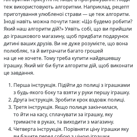
теж використовують алгоритми. Наприклад, рецепт
приготування улюбленої страви — це теж алгоритм.
Іноді навіть можна почути таке: «Що будемо робити?
Який наш алгоритм дій?» Уявіть собі, що ви прийшли
до іграшкового магазину, щоб придбати подарунок
дитині ваших друзів. Ви не дуже розумієте, що вона
полюбляє, та й витрачати багато грошей
на це не хочете. Тому треба купити найдешевшу
іграшку. Який міг би бути алгоритм дій, щоб виконати
це завдання.
Перша інструкція. Підійти до полиці з іграшками
з будь-якого боку та взяти у руки першу іграшку.
Друга інструкція. Зробити крок вздовж полиці.
Третя інструкція. Якщо полиця закінчилася,
то йти на касу, сплачувати за іграшку, яку
тримаєте в руках, та виходити з магазину.
Четверта інструкція. Порівняти ціну іграшки яку
ви бачите перед собою з ціною іграшки