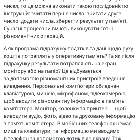
чисел, то це можна виконати такою послідовністю
інструкцій: зчитати перше число, зчитати друге
число, додати числа, зберегти результат у памʼяті.
Сучасні процесори вміють виконувати сотні
різноманітних операцій.
А як програма підрахунку податків та дані щодо руху
коштів потраплять у оперативну памʼять? Та як після
підрахунку результати потрапляють на екран
монітору або на папір? Це відбувається
за допомогою різноманітних пристроїв введення-
виведення. Персональні компʼютери обладнані
клавіатурою, мишею, мікрофоном, відеокамерою,
щоб вводити різноманітну інформацію в памʼять
компʼютера. Монітор, колонки та принтер — щоб
виводити аудіо, фото, відео та друковану інформацію
з памʼяті компʼютера. В мобільних телефонах немає
миші та клавіатури, та інформацію ми вводимо
в телефон за допомогою дотиків до екрану. Тож