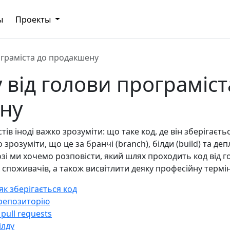
ы
Проекты
ограміста до продакшену
 від голови програміст
ну
тів іноді важко зрозуміти: що таке код, де він зберігаєт
зрозуміти, що це за бранчі (branch), білди (build) та деп
зі ми хочемо розповісти, який шлях проходить код від 
 споживачів, а також висвітлити деяку професійну термі
 як зберігається код
 репозиторію
 pull requests
ілду