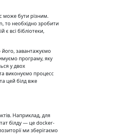
с може бути різним.
n, то необхідно зробити
й є всі бібліотеки,
о його, завантажуємо
римуємо програму, яку
ься у двох
в та виконуємо процесс
 та цей білд вже
актів. Наприклад, для
тат білду — це docker-
епозиторії ми зберігаємо