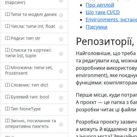
⚪️
(парсинг)
Про деплой
Що таке CI/CD
Типи та моделі даних
⚪️
Environments, інстан
Числа: типи int, float
Підсумки
⚪️
Репозиторії, 
Рядки: тип str
⚪️
Списки та кортежі:
Найголовніше, що треба 
⚪️
типи list, tuple
та редагувати код, можн
Множина: типи set,
розробники використовую
⚪️
frozensent
environment), яке поєдну
функціями: компіляторам
Словник: тип dict
⚪️
Перше місце, куди потра
Булевий тип: bool
⚪️
А проєкт — це папка з б
Тип NoneType
розробки читає ці файли 
⚪️
Змінні, посилання та
Розробка проєкту зазвич
⚪️
оперативна памʼять
а можуть й віддалено в р
з іншого міста? Звичайн