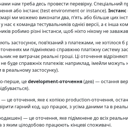
чами нам треба десь провести перевірку. Спеціальний п
ення або інстанс (test environment or instance).
Інстанс
хмарі ми можемо виконати два, пʼять або більше цих інста
у нас є команда тестувальників однієї версії, а є інша к
бників робимо різні інстанси, щоб ніхто нікому не заважав
ують застосунок, повʼязаний з платежами, не хотілося б
оточеннях ми підміняємо справжню платіжну систему зас
альник не витрачає реальні гроші. Ці оточення відрізняю
 не буде справжніх платежів: наприклад, імейли можуть 
 в реальному застосунку).
По-перше, це
development-оточення
(дев) — остання верс
ідбувається).
 — це оточення, яке є копією production-оточення, оста
рити гарний код, що працює, з усіма даними та в реаль
одакшен) — це оточення, яке підімкнене до всіх реальни
а з яким цілодобово працюють кінцеві споживачі.