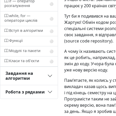
if — оператор
⚪️
працює у 200 країнах світ
розгалуження
while, for —
Тут би я подивився на ва
⚪️
оператори циклів
Жартую! Обмін кодом ро
спеціальні системи розпо
Вступ в алгоритми
⚪️
своє завдання, я відправ
Функції
(source code repository).
⚪️
Модулі та пакети
А чому їх називають сис
⚪️
як це робить, наприклад,
Класи та обʼєкти
⚪️
змін до коду. Учора була
уже нову версію коду.
Завдання на
алгоритми
Памʼятаєте, як колись у 
викладач казав щось випр
Робота з рядками
і під кінець семестру на 
Програмісти таким не за
окрему версію, вона памʼ
за день. Якщо я зробив щ