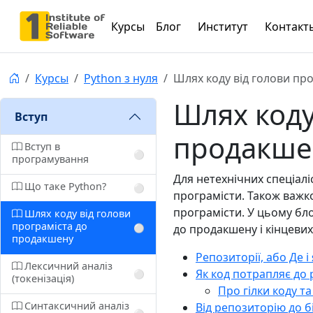
Курсы
Блог
Институт
Контакт
Курсы
Python з нуля
Шлях коду від голови пр
Шлях коду
Вступ
продакше
Вступ в
⚪️
програмування
Для нетехнічних спеціаліс
Що таке Python?
⚪️
програмісти. Також важко 
програмісти. У цьому бло
Шлях коду від голови
програміста до
до продакшену і кінцевих
⚪️
продакшену
Репозиторії, або Де і
Лексичний аналіз
Як код потрапляє до
⚪️
(токенізація)
Про гілки коду та
Синтаксичний аналіз
Від репозиторію до б