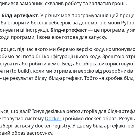
дивився замовник, схвалив роботу та заплатив гроші.
у
білд-артефакт
. У різних мов програмування цей проце
ба створити бекенд вебсервіс за допомогою мови Pytho
нувати ці інструкції.
Білд-артефакт
— це програма, у які
коди програми, і вона вже готова для запуску.
 процес, під час якого ми беремо версію коду, компонуєм
робимо всі потрібні конфігурації цього коду. Зрештою от
естувати або робити демо. Білд або збірка використовуют
рати (to build), коли ми отримали версію від розробникі
 — це результат білду, білд-артефакт. Тобто «я зробив білд
ься, що далі? Існує декілька репозиторіїв для білд-артеф
ристовуємо систему
Docker
і робимо docker-образ. Резуль
 зберігається у docker-registry. У цьому білд-артефакт-р
товий образ застосунку.