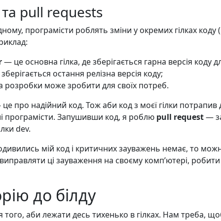
та pull requests
ому, програмісти роблять зміни у окремих гілках коду (
риклад:
r
— це основна гілка, де зберігається гарна версія коду 
 зберігається остання релізна версія коду;
нда розробки може зробити для своїх потреб.
це про надійний код. Тож аби код з моєї гілки потрапив д
і програмісти. Запушивши код, я роблю
pull request
— за
ілки dev.
одивились мій код і критичних зауважень немає, то мож
 виправляти ці зауваження на своєму компʼютері, робити 
рію до білду
 того, аби лежати десь тихенько в гілках. Нам треба, що