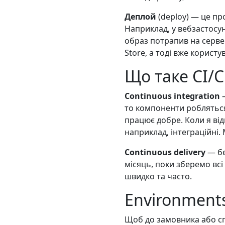
Деплой
(deploy) — це пр
Наприклад, у вебзастосун
образ потрапив на сервер
Store, а тоді вже корист
Що таке CI/
Continuous integration
—
то компоненти робляться 
працює добре. Коли я від
наприклад, інтеграційні
Continuous delivery
— бе
місяць, поки зберемо всі
швидко та часто.
Environments
Щоб до замовника або сп