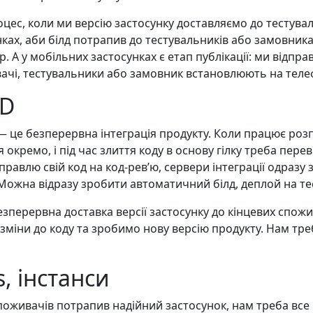
оцес, коли ми версію застосунку доставляємо до тестувал
ках, аби білд потрапив до тестувальників або замовника
. А у мобільних застосунках є етап публікації: ми відпр
увачі, тестувальники або замовник встановлюють на теле
CD
 це безперервна інтеграція продукту. Коли працює роз
окремо, і під час злиття коду в основу гілку треба пере
правлю свій код на код-ревʼю, сервери інтеграції одразу 
. Можна відразу зробити автоматичний білд, деплой на т
зперервна доставка версії застосунку до кінцевих спожи
 зміни до коду та зробимо нову версію продукту. Нам тре
, інстанси
оживачів потрапив надійний застосунок, нам треба все 