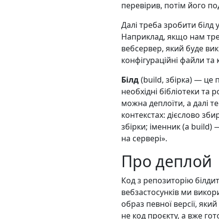
перевірив, потім його по
Далі треба зробити білд 
Наприклад, якщо нам тре
вебсервер, який буде вико
конфігураційні файли та 
Білд
(build, збірка) — це
необхідні бібліотеки та 
можна деплоїти, а далі т
контекстах: дієслово зби
збірки; іменник (a build)
на сервері».
Про деплой
Код з репозиторію білдит
вебзастосунків ми вико
образ певної версії, який
не код проєкту, а вже го