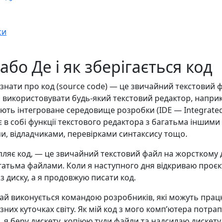
си
або Де і як зберігається код
знати про код (source code) — це звичайний текстовий 
а використовувати будь-який текстовий редактор, наприк
ть інтегроване середовище розробки (IDE — Integrate
є в собі функції текстового редактора з багатьма іншими
и, відладчиками, перевірками синтаксису тощо.
пляє код, — це звичайний текстовий файл на жорсткому 
агатьма файлами. Коли я наступного дня відкриваю проєк
з диску, а я продовжую писати код.
ай виконується командою розробників, які можуть працюв
ізних куточках світу. Як мій код з мого компʼютера потра
о, я беру дискету, копіюю туди файли та надсилаю диске