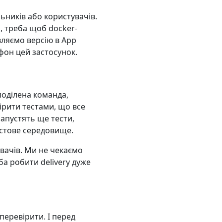
ьників або користувачів.
, треба щоб docker-
авляємо версію в App
фон цей застосунок.
поділена команда,
вірити тестами, що все
запустять ще тести,
естове середовище.
вачів. Ми не чекаємо
ба робити delivery дуже
перевірити. І перед