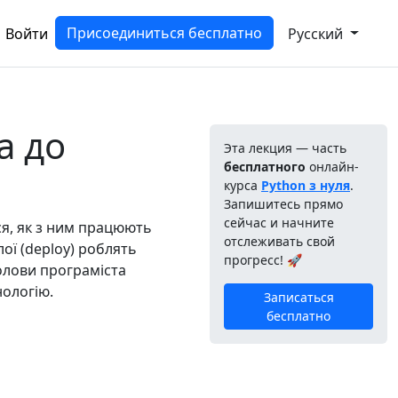
Присоединиться бесплатно
Войти
Русский
а до
Эта лекция — часть
бесплатного
онлайн-
курса
Python з нуля
.
Запишитесь прямо
сейчас и начните
ься, як з ним працюють
отслеживать свой
лої (deploy) роблять
прогресс! 🚀
голови програміста
нологію.
Записаться
бесплатно