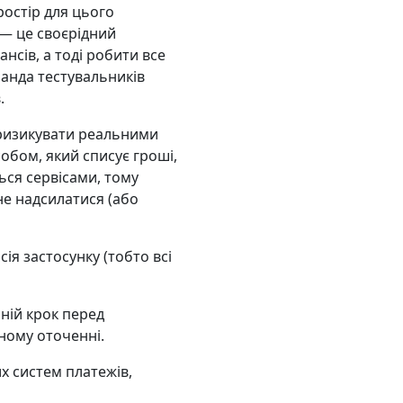
ростір для цього
— це своєрідний
нсів, а тоді робити все
оманда тестувальників
.
 ризикувати реальними
обом, який списує гроші,
ться сервісами, тому
не надсилатися (або
ія застосунку (тобто всі
нній крок перед
ному оточенні.
х систем платежів,