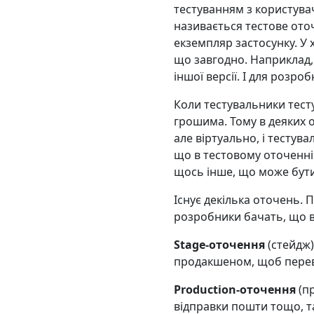
тестуванням з користува
називається тестове оточ
екземпляр застосунку. У 
що завгодно. Наприклад, 
іншої версії. І для розро
Коли тестувальники тест
грошима. Тому в деяких 
але віртуально, і тестув
що в тестовому оточенні
щось інше, що може бути
Існує декілька оточень. 
розробники бачать, що в
Stage-оточення
(стейдж)
продакшеном, щоб переві
Production-оточення
(пр
відправки пошти тощо, т