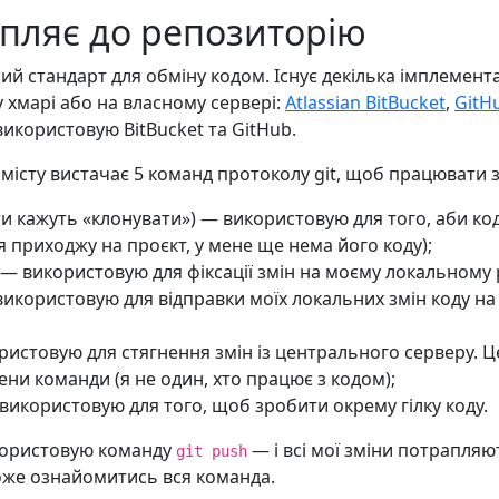
апляє до репозиторію
й стандарт для обміну кодом. Існує декілька імплемента
у хмарі або на власному сервері:
Atlassian BitBucket
,
GitH
икористовую BitBucket та GitHub.
місту вистачає 5 команд протоколу git, щоб працювати 
и кажуть «клонувати») — використовую для того, аби ко
я приходжу на проєкт, у мене ще нема його коду);
 — використовую для фіксації змін на моєму локальному 
икористовую для відправки моїх локальних змін коду на
ристовую для стягнення змін із центрального серверу. Ц
ени команди (я не один, хто працює з кодом);
використовую для того, щоб зробити окрему гілку коду.
користовую команду
— і всі мої зміни потрапля
git push
оже ознайомитись вся команда.