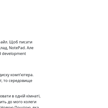
файл. Щоб писати
лад, NotePad. Але
d development
диску компʼютера.
т, то середовище
ати в одній кімнаті,
пить до мого колеги
ту Новою Поштою, яка