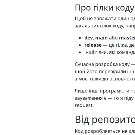
Про гілки коду 
Щоб не заважати один одн
загальних гілок коду, нап
dev
,
main
або
maste
release
— це гілка, де
інші гілки, які кома
Сучасна розробка коду — 
щоб його перевірили інш
з моєї гілки до основної г
Якщо інші програмісти п
зауваження є — то я піду
request.
Від репозито
Код розробляється не для