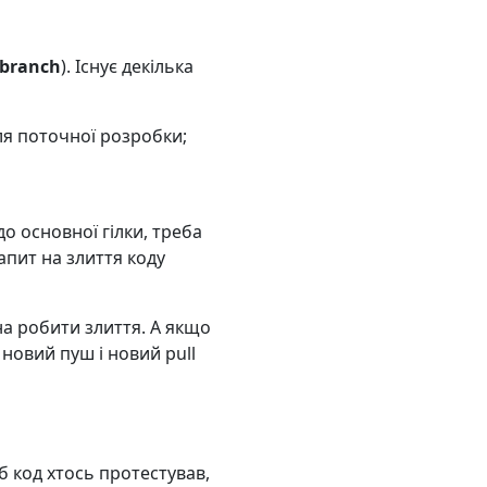
branch
). Існує декілька
для поточної розробки;
о основної гілки, треба
пит на злиття коду
на робити злиття. А якщо
новий пуш і новий pull
б код хтось протестував,