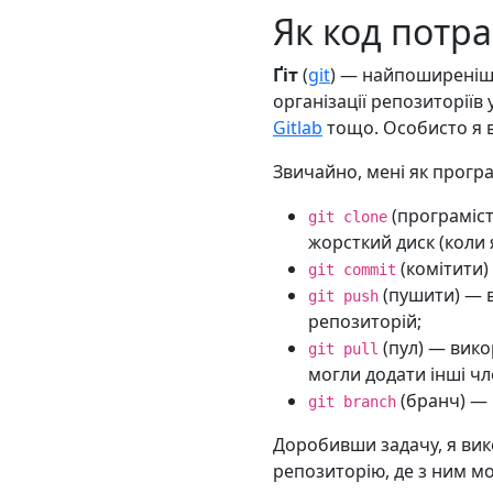
Як код потр
Ґіт
(
git
) — найпоширеніши
організації репозиторіїв 
Gitlab
тощо. Особисто я в
Звичайно, мені як програ
(програміст
git clone
жорсткий диск (коли 
(комітити)
git commit
(пушити) — в
git push
репозиторій;
(пул) — вико
git pull
могли додати інші чл
(бранч) — 
git branch
Доробивши задачу, я ви
репозиторію, де з ним м