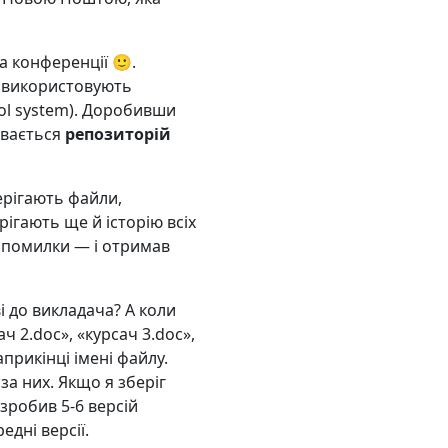
а конференції 🙂.
и використовують
rol system). Доробивши
ивається
репозиторій
ерігають файли,
ігають ще й історію всіх
ив помилки — і отримав
і до викладача? А коли
ч 2.doc», «курсач 3.doc»,
априкінці імені файлу.
а них. Якщо я зберіг
 зробив 5-6 версій
дні версії.