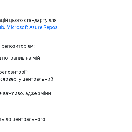
цій цього стандарту для
ub
,
Microsoft Azure Repos
,
з репозиторієм:
д потрапив на мій
репозиторії;
 сервер, у центральний
е важливо, адже зміни
ють до центрального