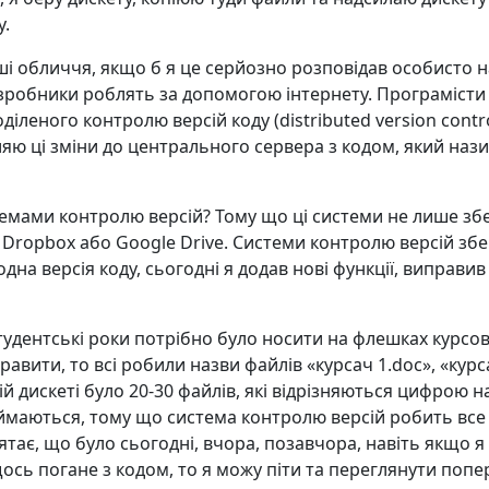
у.
ші обличчя, якщо б я це серйозно розповідав особисто н
зробники роблять за допомогою інтернету. Програміст
діленого контролю версій коду (distributed version cont
ляю ці зміни до центрального сервера з кодом, який наз
темами контролю версій? Тому що ці системи не лише зб
 Dropbox або Google Drive. Системи контролю версій збер
 одна версія коду, сьогодні я додав нові функції, виправ
студентські роки потрібно було носити на флешках курсов
авити, то всі робили назви файлів «курсач 1.doc», «курса
цій дискеті було 20-30 файлів, які відрізняються цифрою н
ймаються, тому що система контролю версій робить все з
ятає, що було сьогодні, вчора, позавчора, навіть якщо я
ось погане з кодом, то я можу піти та переглянути попере