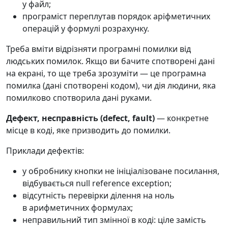
у файл;
програміст переплутав порядок аріфметичних
операцій у формулі розрахунку.
Треба вміти відрізняти програмні помилки від
людських помилок. Якщо ви бачите спотворені дані
на екрані, то ще треба зрозуміти — це програмна
помилка (дані спотворені кодом), чи дія людини, яка
помилково спотворила дані руками.
Дефект, несправність (defect, fault)
— конкретне
місце в коді, яке призводить до помилки.
Приклади дефектів:
у обробнику кнопки не ініціалізоване посилання,
відбувається null reference exception;
відсутність перевірки ділення на ноль
в арифметичних формулах;
неправильний тип змінної в коді: ціле замість