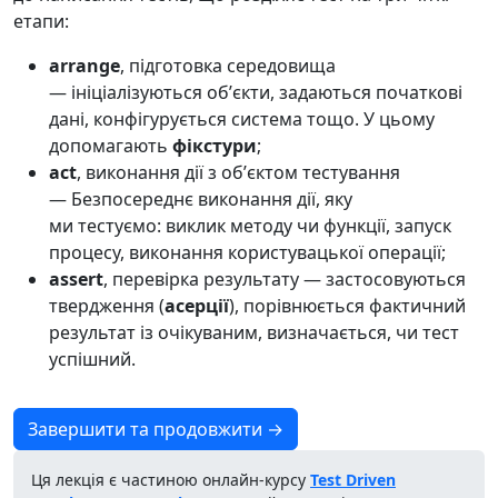
етапи:
arrange
, підготовка середовища
— ініціалізуються обʼєкти, задаються початкові
дані, конфігурується система тощо. У цьому
допомагають
фікстури
;
act
, виконання дії з обʼєктом тестування
— Безпосереднє виконання дії, яку
ми тестуємо: виклик методу чи функції, запуск
процесу, виконання користувацької операції;
assert
, перевірка результату — застосовуються
твердження (
асерції
), порівнюється фактичний
результат із очікуваним, визначається, чи тест
успішний.
Завершити та продовжити →
Ця лекція є частиною онлайн-курсу
Test Driven