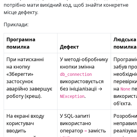
потрібно мати вихідний код, щоб знайти конкретне
місце дефекту.
Приклади:
Програмна
Людська
помилка
Дефект
помилка
При натисканні
У методі-обробнику
Програмі
на кнопку
кнопки змінна
забув пр
«Зберегти»
необхідні
db_connection
застосунок
використовується
перевірк
аварійно завершує
без ініціалізації →
на
пе
None
роботу (креш).
.
використ
NException
обʼєкта.
На екрані входу
У SQL-запиті
Розробни
користувач
використано
неправи
вводить
оператор
замість
реалізува
=