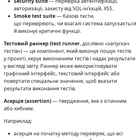
Security suite
— перевірка автентифікації,
авторизації, захисту від SQL-інʼєкцій, XSS.
Smoke test suite
— базові тести,
що перевіряють, чи взагалі система запускається
й виконує критичні функції.
Тестовий раннер (test runner
, дослівно «запускач
тестів») — це компонент, який виконує пошук тестів
у проєкті, керує виконанням тестів і надає результати
у вигляді звіту. Раннер може використовувати
графічний інтерфейс, текстовий інтерфейс або
повертати спеціальне значення, щоб вказати
результати виконання тестів.
Асерція (assertion)
— твердження, яке є істинним
або хибним.
Наприклад:
асерція на початку методу перевіряє, що всі