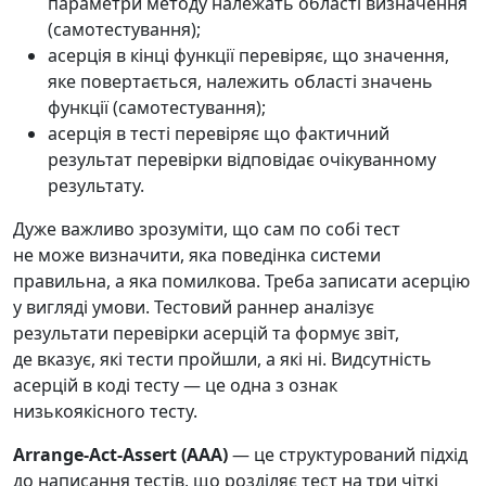
параметри методу належать області визначення
(самотестування);
асерція в кінці функції перевіряє, що значення,
яке повертається, належить області значень
функції (самотестування);
асерція в тесті перевіряє що фактичний
результат перевірки відповідає очікуванному
результату.
Дуже важливо зрозуміти, що сам по собі тест
не може визначити, яка поведінка системи
правильна, а яка помилкова. Треба записати асерцію
у вигляді умови. Тестовий раннер аналізує
результати перевірки асерцій та формує звіт,
де вказує, які тести пройшли, а які ні. Видсутність
асерцій в коді тесту — це одна з ознак
низькоякісного тесту.
Arrange-Act-Assert (AAA)
— це структурований підхід
до написання тестів, що розділяє тест на три чіткі