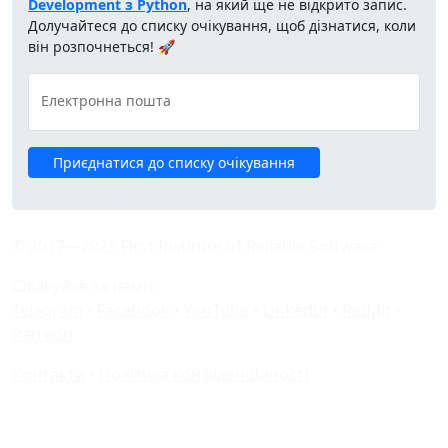
Development з Python
, на який ще не відкрито запис.
Долучайтеся до списку очікування, щоб дізнатися, коли
він розпочнеться! 🚀
Електронна пошта
Приєднатися до списку очікування
© 2017—2025 First Institute of Reliable Software
Слідкуйте за нами:
Telegram
•
Facebook
•
YouTube
•
LinkedIn
•
Reddit
•
Patreon
Контакти
•
Політика конфіденційності