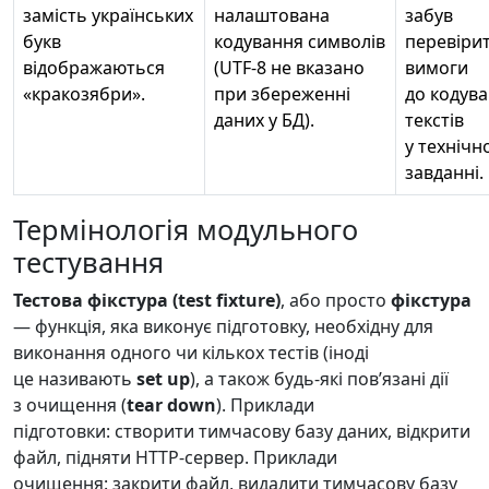
замість українських
налаштована
забув
букв
кодування символів
перевіри
відображаються
(UTF-8 не вказано
вимоги
«кракозябри».
при збереженні
до кодув
даних у БД).
текстів
у технічн
завданні.
Термінологія модульного
тестування
Тестова фікстура (test fixture)
, або просто
фікстура
— функція, яка виконує підготовку, необхідну для
виконання одного чи кількох тестів (іноді
це називають
set up
), а також будь-які повʼязані дії
з очищення (
tear down
). Приклади
підготовки: створити тимчасову базу даних, відкрити
файл, підняти HTTP-сервер. Приклади
очищення: закрити файл, видалити тимчасову базу