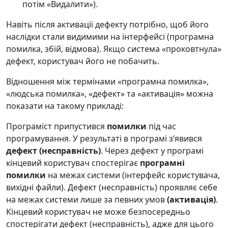
потім «Видалити»).
Навіть після активації дефекту потрібно, щоб його
наслідки стали видимими на інтерфейсі (програмна
помилка, збій, відмова). Якщо система «проковтнула»
дефект, користувач його не побачить.
Відношення між термінами «програмна помилка»,
«людська помилка», «дефект» та «активація» можна
показати на такому прикладі:
Програміст припустився
помилки
під час
програмування. У результаті в програмі зʼявився
дефект (несправність)
. Через дефект у програмі
кінцевий користувач спостерігає
програмні
помилки
на межах системи (інтерфейс користувача,
вихідні файли). Дефект (несправність) проявляє себе
на межах системи лише за певних умов
(активація)
.
Кінцевий користувач не може безпосередньо
спостерігати дефект (несправність), адже для цього