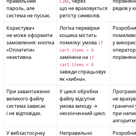
правильний
, через
порівнян
LIKE
пароль, але
що не враховується
рядків у к
система не пускає.
регістр символів.
Користувач
Логіка перевірки
Розробни
не може оформити
кошика містить
помилив
замовлення: кнопка
помилку: умова
у викорис
if
«Оплатити»
оператор
cart.items > 0
неактивна.
замінена на
порівнян
if
cart.items < 0
завжди спрацьовує
як «хибна».
При завантаженні
У циклі обробки
Програмі
великого файлу
файлу відсутня
не врахув
система зависає
умова виходу →
граничні
і не відповідає.
нескінченний цикл.
при напи
алгоритм
У вебзастосунку
Неправильно
Розробни