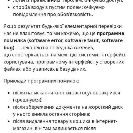
логін із правильним паролем: очікуємо доступ;
спроба входу з пустим полем: очікуємо
повідомлення про обовʼязковість.
Якщо результат будь-якої елементарної перевірки
нас не влаштовує, то ми кажемо, що це
програмна
помилка (software error, software fault, software
bug)
— некоректна поведінка
системи
,
що спостерігається на межі цієї системи: інтерфейсі
користувача, програмному інтерфейсі, у створених
файлах, або у записах в базу даних.
Приклади програмних помилок:
після натискання кнопки застосунок закрився
(крешнувся);
після збереження документа на жорсткий диск
у нього зникла остання сторінка;
після видалення товару з кошика в інтернет-
магазині він там залишається після