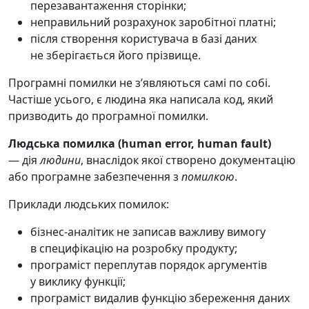
перезавантаження сторінки;
неправильний розрахунок заробітної платні;
після створення користувача в базі даних
не зберігається його прізвище.
Програмні помилки не зʼявляються самі по собі.
Частіше усього, є людина яка написала код, який
призводить до програмної помилки.
Людська помилка (human error, human fault)
— дія
людини
, внаслідок якої створено документацію
або програмне забезпечення з
помилкою
.
Приклади людських помилок:
бізнес-аналітик не записав важливу вимогу
в специфікацію на розробку продукту;
програміст переплутав порядок аргументів
у виклику функції;
програміст видалив функцію збереження даних