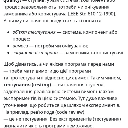
quality)
— ступінь, у якій система, компонент або
процес задовольняють потреби чи очікування
замовника або користувача [IEEE Std 610.12-1990].
У цьому визначенні вводяться такі поняття:
обʼєкт тестування
— система, компонент або
процес;
вимоги
— потреби чи очікування;
зацікавлені сторони
— замовники та користувачі.
Щоб дізнатись, а чи якісна програма перед нами
— треба мати вимоги до цієї програми
та протестувати її відносно цих вимог. Таким чином,
тестування (testing)
— визначення ступеня
задоволення реалізацією системи вимог шляхом
експериментів із цією системою. Тут дуже важливе
уточнення, що робиться це шляхом експериментів.
Наприклад, ревʼю кода (code review)
— це не тестування. Без експериментів (тестування)
визначити якість програми неможливо.