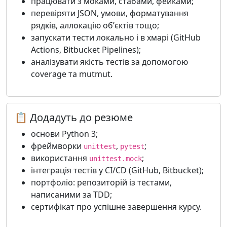
працювати з моками, стабами, фейками;
перевіряти JSON, умови, форматування
рядків, аллокацію обʼєктів тощо;
запускати тести локально і в хмарі (GitHub
Actions, Bitbucket Pipelines);
аналізувати якість тестів за допомогою
coverage та mutmut.
📋 Додадуть до резюме
основи Python 3;
фреймворки
,
;
unittest
pytest
використання
;
unittest.mock
інтеграція тестів у CI/CD (GitHub, Bitbucket);
портфоліо: репозиторій із тестами,
написаними за TDD;
сертифікат про успішне завершення курсу.