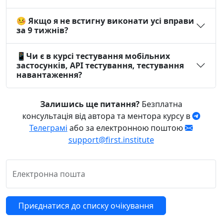
про це і водночас дякую
тобі за те, що дав нам ці
🤒 Якщо я не встигну виконати усі вправи
знання та навички 🫡🙏
за 9 тижнів?
Анастасія Марченко,
📱Чи є в курсі тестування мобільних
TwimTeam
застосунків, API тестування, тестування
навантаження?
Залишись ще питання?
Безплатна
консультація від автора та ментора курсу в
Телеграмі
або за електронною поштою
support@first.institute
Електронна пошта
Приєднатися до списку очікування