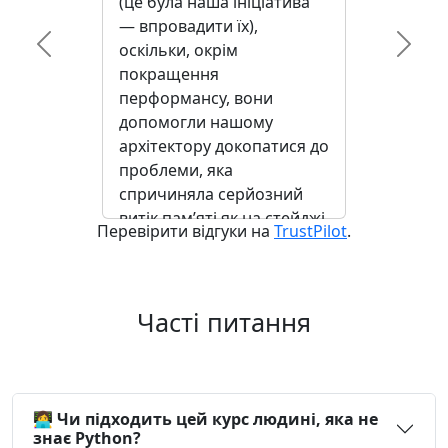
(це була наша ініціатива
— впровадити їх),
оскільки, окрім
Previous
Next
покращення
перформансу, вони
допомогли нашому
архітектору докопатися до
проблеми, яка
спричиняла серйозний
витік пам’яті як на стейджі,
Перевірити відгуки на
TrustPilot
.
так і на продакшені, що
негативно впливало на
користування нашим
продуктом клієнтами. А
Часті питання
завдяки автотестам він
зміг знайти витік і
виправити його!
Обов’язково вважаю за
👩‍💻 Чи підходить цей курс людині, яка не
потрібне повідомити тобі
знає Python?