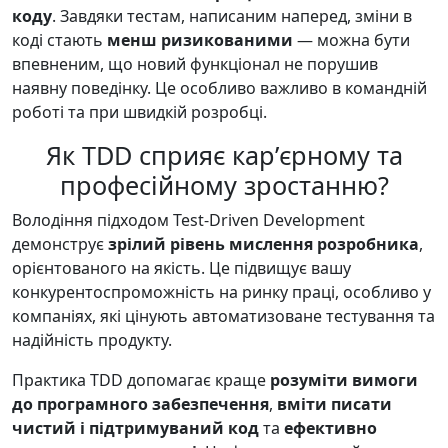
коду
. Завдяки тестам, написаним наперед, зміни в
коді стають
менш ризикованими
— можна бути
впевненим, що новий функціонал не порушив
наявну поведінку. Це особливо важливо в командній
роботі та при швидкій розробці.
Як TDD сприяє карʼєрному та
професійному зростанню?
Володіння підходом Test-Driven Development
демонструє
зрілий рівень мислення розробника
,
орієнтованого на якість. Це підвищує вашу
конкурентоспроможність на ринку праці, особливо у
компаніях, які цінують автоматизоване тестування та
надійність продукту.
Практика TDD допомагає краще
розуміти вимоги
до програмного забезпечення
,
вміти писати
чистий і підтримуваний код
та
ефективно