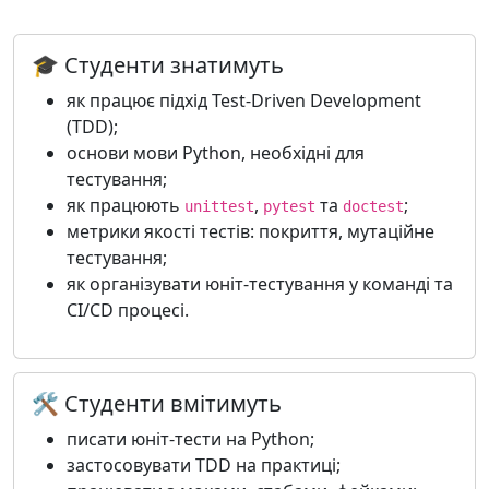
🎓 Студенти знатимуть
як працює підхід Test-Driven Development
(TDD);
основи мови Python, необхідні для
тестування;
як працюють
,
та
;
unittest
pytest
doctest
метрики якості тестів: покриття, мутаційне
тестування;
як організувати юніт-тестування у команді та
CI/CD процесі.
🛠️ Студенти вмітимуть
писати юніт-тести на Python;
застосовувати TDD на практиці;