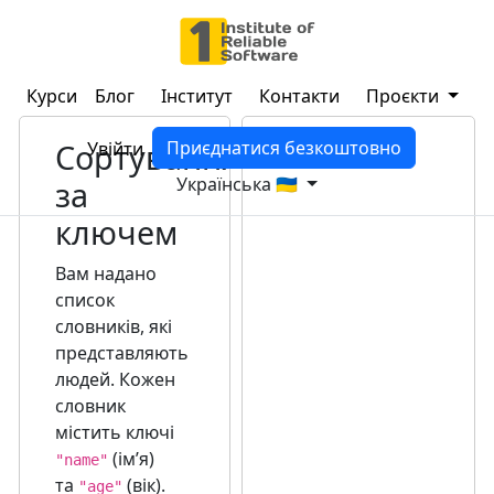
Курси
Блог
Інститут
Контакти
Проєкти
Сортування
Приєднатися безкоштовно
Увійти
Українська 🇺🇦
за
ключем
Вам надано
список
словників, які
представляють
людей. Кожен
словник
містить ключі
(імʼя)
"name"
та
(вік).
"age"