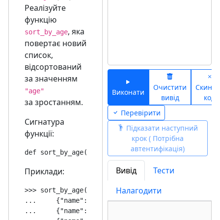
Реалізуйте
функцію
, яка
sort_by_age
повертає новий
список,
відсортований
за значенням
Очистити
Скинут
"age"
Виконати
вивід
код
за зростанням.
Перевірити
Сигнатура
Підказати наступний
функції:
крок ( Потрібна
автентифікація)
Вивід
Тести
Приклади:
Налагодити
>>> sort_by_age([

...     {"name": "Alice", "age": 30},

...     {"name": "Bob", "age": 25},
