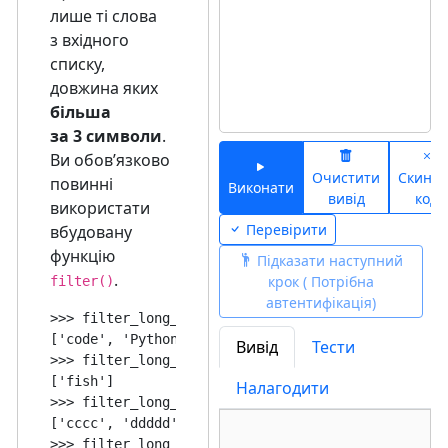
лише ті слова
з вхідного
списку,
довжина яких
більша
за 3 символи
.
Ви обовʼязково
Очистити
Скинут
повинні
Виконати
вивід
код
використати
Перевірити
вбудовану
функцію
Підказати наступний
.
крок ( Потрібна
filter()
автентифікація)
>>> filter_long_words(["a", "the", "code", "Python
['code', 'Python']

Вивід
Тести
>>> filter_long_words(["cat", "dog", "fish", "go",
['fish']

Налагодити
>>> filter_long_words(["", "aa", "bbb", "cccc", "d
['cccc', 'ddddd']

>>> filter_long_words([])
