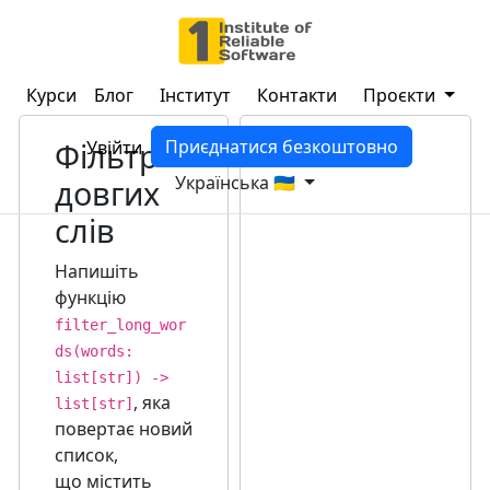
Курси
Блог
Інститут
Контакти
Проєкти
Фільтр
Приєднатися безкоштовно
Увійти
Українська 🇺🇦
довгих
слів
Напишіть
функцію
filter_long_wor
ds(words:
list[str]) ->
, яка
list[str]
повертає новий
список,
що містить