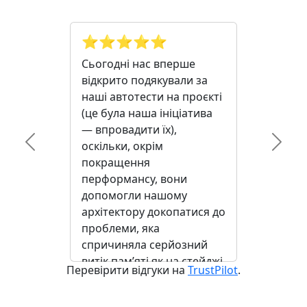
⭐️⭐️⭐️⭐️⭐️
Сьогодні нас вперше
відкрито подякували за
наші автотести на проєкті
(це була наша ініціатива
— впровадити їх),
оскільки, окрім
Previous
Next
покращення
перформансу, вони
допомогли нашому
архітектору докопатися до
проблеми, яка
спричиняла серйозний
витік пам’яті як на стейджі,
Перевірити відгуки на
TrustPilot
.
так і на продакшені, що
негативно впливало на