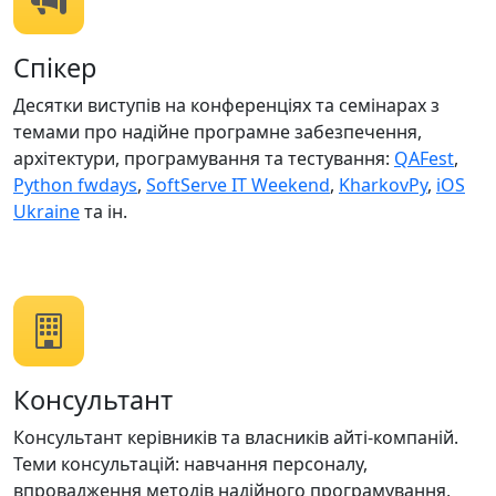
Спікер
Десятки виступів на конференціях та семінарах з
темами про надійне програмне забезпечення,
архітектури, програмування та тестування:
QAFest
,
Python fwdays
,
SoftServe IT Weekend
,
KharkovPy
,
iOS
Ukraine
та ін.
Консультант
Консультант керівників та власників айті-компаній.
Теми консультацій: навчання персоналу,
впровадження методів надійного програмування,