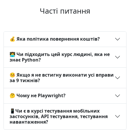
користування нашим
продуктом клієнтами. А
Часті питання
завдяки автотестам він
зміг знайти витік і
виправити його!
Обов’язково вважаю за
💰 Яка політика повернення коштів?
потрібне повідомити тобі
про це і водночас дякую
👩‍💻 Чи підходить цей курс людині, яка не
тобі за те, що дав нам ці
знає Python?
знання та навички 🫡🙏
🤒 Якщо я не встигну виконати усі вправи
Анастасія Марченко,
за 9 тижнів?
TwimTeam
🤔 Чому не Playwright?
📱Чи є в курсі тестування мобільних
застосунків, API тестування, тестування
навантаження?