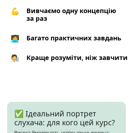
💪
Вивчаємо одну концепцію
за раз
🧑‍💻
Багато практичних завдань
🧑‍🔬
Краще розуміти, ніж завчити
✅ Ідеальний портрет
слухача: для кого цей курс?
Висока ймовірність успіху, якщо людина: