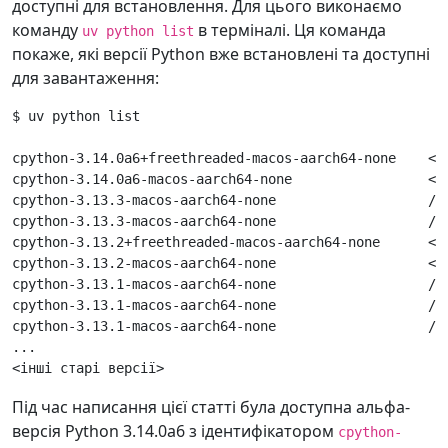
доступні для встановлення. Для цього виконаємо
команду
в терміналі. Ця команда
uv python list
покаже, які версії Python вже встановлені та доступні
для завантаження:
$ uv python list

cpython-3.14.0a6+freethreaded-macos-aarch64-none    <do
cpython-3.14.0a6-macos-aarch64-none                 <do
cpython-3.13.3-macos-aarch64-none                   /op
cpython-3.13.3-macos-aarch64-none                   /op
cpython-3.13.2+freethreaded-macos-aarch64-none      <do
cpython-3.13.2-macos-aarch64-none                   <do
cpython-3.13.1-macos-aarch64-none                   /us
cpython-3.13.1-macos-aarch64-none                   /L
cpython-3.13.1-macos-aarch64-none                   /L
...

Під час написання цієї статті була доступна альфа-
версія Python 3.14.0a6 з ідентифікатором
cpython-