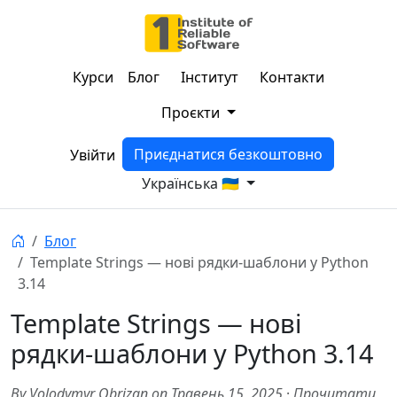
Курси
Блог
Інститут
Контакти
Проєкти
Приєднатися безкоштовно
Увійти
Українська 🇺🇦
Блог
Template Strings — нові рядки-шаблони у Python
3.14
Template Strings — нові
рядки-шаблони у Python 3.14
By Volodymyr Obrizan on Травень 15, 2025
·
Прочитати