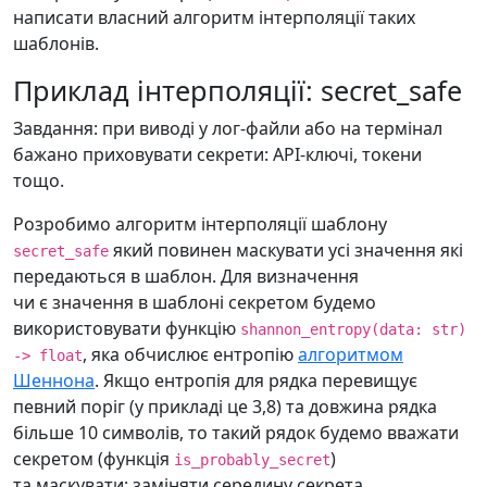
написати власний алгоритм інтерполяції таких
шаблонів.
Приклад інтерполяції: secret_safe
Завдання: при виводі у лог-файли або на термінал
бажано приховувати секрети: API-ключі, токени
тощо.
Розробимо алгоритм інтерполяції шаблону
який повинен маскувати усі значення які
secret_safe
передаються в шаблон. Для визначення
чи є значення в шаблоні секретом будемо
використовувати функцію
shannon_entropy(data: str)
, яка обчислює ентропію
алгоритмом
-> float
Шеннона
. Якщо ентропія для рядка перевищує
певний поріг (у прикладі це 3,8) та довжина рядка
більше 10 символів, то такий рядок будемо вважати
секретом (функція
)
is_probably_secret
та маскувати: заміняти середину секрета