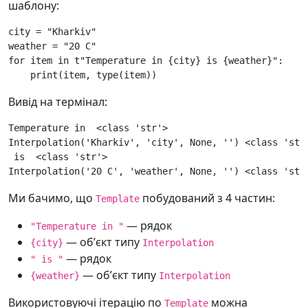
шаблону:
city
=
"Kharkiv"
weather
=
"20 C"
for
item
in
t
"Temperature in 
{city}
 is 
{weather}
"
:
print
(
item
,
type
(
item
))
Вивід на термінал:
Temperature in  <class 'str'>

Interpolation('Kharkiv', 'city', None, '') <class 'stri
 is  <class 'str'>

Ми бачимо, що
побудований з 4 частин:
Template
— рядок
"Temperature in "
— обʼєкт типу
{city}
Interpolation
— рядок
" is "
— обʼєкт типу
{weather}
Interpolation
Використовуючі ітерацію по
можна
Template