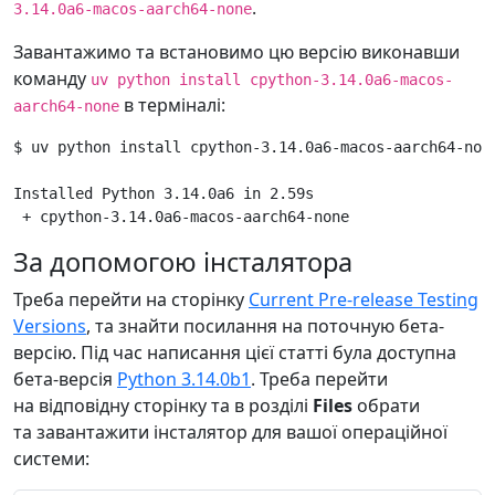
.
3.14.0a6-macos-aarch64-none
Завантажимо та встановимо цю версію виконавши
команду
uv python install cpython-3.14.0a6-macos-
в терміналі:
aarch64-none
$ uv python install cpython-3.14.0a6-macos-aarch64-none
Installed Python 3.14.0a6 in 2.59s

За допомогою інсталятора
Треба перейти на сторінку
Current Pre-release Testing
Versions
, та знайти посилання на поточную бета-
версію. Під час написання цієї статті була доступна
бета-версія
Python 3.14.0b1
. Треба перейти
на відповідну сторінку та в розділі
Files
обрати
та завантажити інсталятор для вашої операційної
системи: