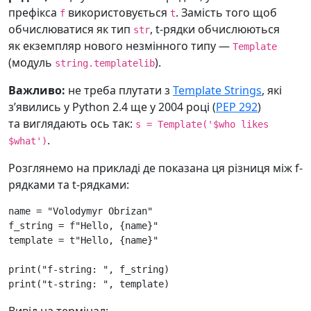
префікса
використовується
. Замість того щоб
f
t
обчислюватися як тип
, t-рядки обчислюються
str
як екземпляр нового незмінного типу —
Template
(модуль
).
string.templatelib
Важливо:
не треба плутати з
Template Strings
, які
зʼявились у Python 2.4 ще у 2004 році (
PEP 292
)
та виглядають ось так:
s = Template('$who likes
.
$what')
Розглянемо на прикладі де показана ця різниця між f-
рядками та t-рядками:
name
=
"Volodymyr Obrizan"
f_string
=
f
"Hello, 
{
name
}
"
template
=
t
"Hello, 
{name}
"
print
(
"f-string: "
,
f_string
)
print
(
"t-string: "
,
template
)