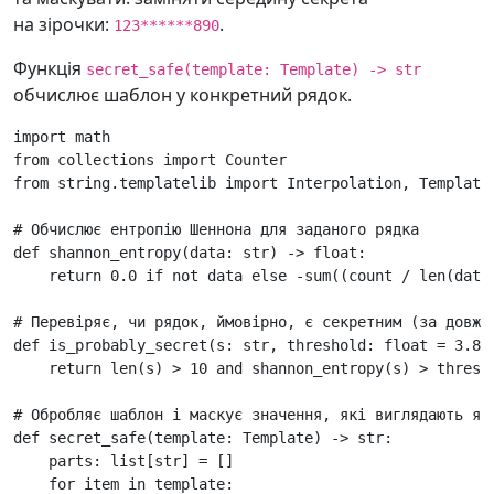
на зірочки:
.
123******890
Функція
secret_safe(template: Template) -> str
обчислює шаблон у конкретний рядок.
import
math
from
collections
import
Counter
from
string.templatelib
import
Interpolation
,
Template
# Обчислює ентропію Шеннона для заданого рядка
def
shannon_entropy
(
data
:
str
)
->
float
:
return
0.0
if
not
data
else
-
sum
((
count
/
len
(
data
# Перевіряє, чи рядок, ймовірно, є секретним (за довжи
def
is_probably_secret
(
s
:
str
,
threshold
:
float
=
3.8
)
return
len
(
s
)
>
10
and
shannon_entropy
(
s
)
>
thresh
# Обробляє шаблон і маскує значення, які виглядають як
def
secret_safe
(
template
:
Template
)
->
str
:
parts
:
list
[
str
]
=
[]
for
item
in
template
: