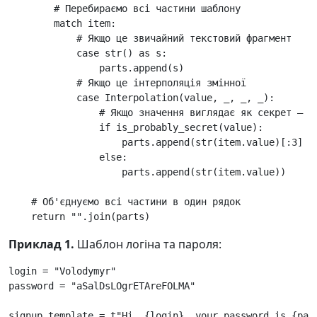
# Перебираємо всі частини шаблону
match
item
:
# Якщо це звичайний текстовий фрагмент
case
str
()
as
s
:
parts
.
append
(
s
)
# Якщо це інтерполяція змінної
case
Interpolation
(
value
,
_
,
_
,
_
):
# Якщо значення виглядає як секрет — м
if
is_probably_secret
(
value
):
parts
.
append
(
str
(
item
.
value
)[:
3
]
+
else
:
parts
.
append
(
str
(
item
.
value
))
# Об'єднуємо всі частини в один рядок
return
""
.
join
(
parts
)
Приклад 1.
Шаблон логіна та пароля:
login
=
"Volodymyr"
password
=
"aSalDsLOgrETAreFOLMA"
signup_template
=
t
"Hi, 
{login}
, your password is 
{pas