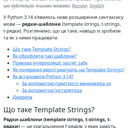
цю публікацію іншими мовами:
Russian
English
У Python 3.14 зʼявилось нове розширення синтаксису
мови —
рядки-шаблони
(template strings, t-strings,
t-рядки). Розглянемо, що це таке, навіщо їх зробили
та як з ними працювати.
Що таке Template Strings?
Як обробляти такі шаблони?
Приклад інтерполяції: secret_safe
Як попередні версії реагують на Template Strings?
Як встановити Python 3.14?
За допомогою пакетного менеджера uv
За допомогою інсталятора
Джерела
Що таке Template Strings?
Рядки-шаблони (template strings, t-strings, t-
рядки)
— це узагальнення f-рядків, у яких замість