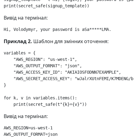
print
(
secret_safe
(
signup_template
))
Вивід на термінал:
Приклад 2.
Шаблон для змінних оточення:
variables
=
{
"AWS_REGION"
:
"us-west-1"
,
"AWS_OUTPUT_FORMAT"
:
"json"
,
"AWS_ACCESS_KEY_ID"
:
"AKIAIOSFODNN7EXAMPLE"
,
"AWS_SECRET_ACCESS_KEY"
:
"wJalrXUtnFEMI/K7MDENG/bP
}
for
k
,
v
in
variables
.
items
():
print
(
secret_safe
(
t
"
{k}
=
{v}
"
))
Вивід на термінал:
AWS_REGION=us-west-1

AWS_OUTPUT_FORMAT=json
