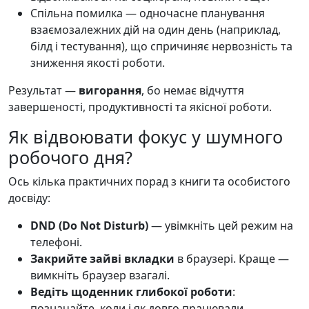
Спільна помилка — одночасне планування
взаємозалежних дій на один день (наприклад,
білд і тестування), що спричиняє нервозність та
зниження якості роботи.
Результат —
вигорання
, бо немає відчуття
завершеності, продуктивності та якісної роботи.
Як відвоювати фокус у шумного
робочого дня?
Ось кілька практичних порад з книги та особистого
досвіду:
DND (Do Not Disturb)
— увімкніть цей режим на
телефоні.
Закрийте зайві вкладки
в браузері. Краще —
вимкніть браузер взагалі.
Ведіть щоденник глибокої роботи
:
позначайте, коли і як довго працювали