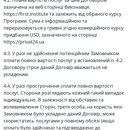
4.2. Повна вартість послуг за цим Договором
зазначена на веб-сторінці Виконавця:
https://first.institute та залежить від обраного курсу
Програми. Сума є інформаційною та
перераховується у гривні згідно комерційного курсу
придбання USD, зазначеного на сторінці
https://privat24.ua
4.3. У разі не здійснення потенційним Замовником
оплати повної вартості послуг у встановлений п. 4.2.
Договору строк даний Договір вважається не
укладеним.
4.4. У разі прострочення сплати повної вартості
послуг, Сторони розглядають кожний такий випадок
індивідуально. В залежності від обставин та
волевиявлення Сторін, третя особа, на користь якої
Замовником було укладено даний Договір, може
скористатись послугами у повному обсязі (якщо
оплату було здійснено та підтверджено до