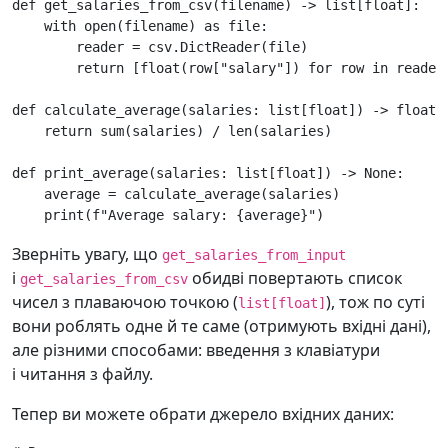
def
get_salaries_from_csv
(
filename
)
->
list
[
float
]:
with
open
(
filename
)
as
file
:
reader
=
csv
.
DictReader
(
file
)
return
[
float
(
row
[
"salary"
])
for
row
in
reader
def
calculate_average
(
salaries
:
list
[
float
])
->
float
:
return
sum
(
salaries
)
/
len
(
salaries
)
def
print_average
(
salaries
:
list
[
float
])
->
None
:
average
=
calculate_average
(
salaries
)
print
(
f
"Average salary: 
{
average
}
"
)
Зверніть увагу, що
get_salaries_from_input
і
обидві повертають список
get_salaries_from_csv
чисел з плаваючою точкою (
), тож по суті
list[float]
вони роблять одне й те саме (отримують вхідні дані),
але різними способами: введення з клавіатури
і читання з файлу.
Тепер ви можете обрати джерело вхідних даних: