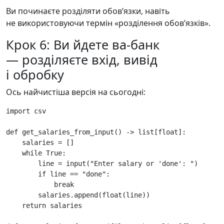
Ви починаєте розділяти обовʼязки, навіть
не використовуючи термін «розділення обовʼязків».
Крок 6: Ви йдете ва-банк
— розділяєте вхід, вивід
і обробку
Ось найчистіша версія на сьогодні:
import
csv
def
get_salaries_from_input
()
->
list
[
float
]:
salaries
=
[]
while
True
:
line
=
input
(
"Enter salary or 'done': "
)
if
line
==
"done"
:
break
salaries
.
append
(
float
(
line
))
return
salaries