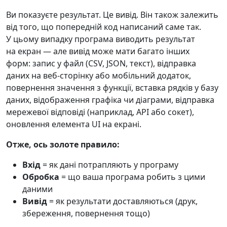
Ви показуєте результат. Це вивід. Він також залежить
від того, що попередній код написаний саме так.
У цьому випадку програма виводить результат
на екран — але вивід може мати багато інших
форм: запис у файл (CSV, JSON, текст), відправка
даних на веб-сторінку або мобільний додаток,
повернення значення з функції, вставка рядків у базу
даних, відображення графіка чи діаграми, відправка
мережевої відповіді (наприклад, API або сокет),
оновлення елемента UI на екрані.
Отже, ось золоте правило:
Вхід
= як дані потрапляють у програму
Обробка
= що ваша програма робить з цими
даними
Вивід
= як результати доставляються (друк,
збереження, повернення тощо)