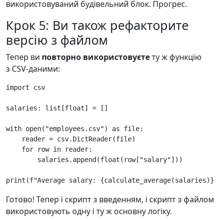
використовуваний будівельний блок. Прогрес.
Крок 5: Ви також рефакторите
версію з файлом
Тепер ви
повторно використовуєте
ту ж функцію
з CSV-даними:
import
csv
salaries
:
list
[
float
]
=
[]
with
open
(
"employees.csv"
)
as
file
:
reader
=
csv
.
DictReader
(
file
)
for
row
in
reader
:
salaries
.
append
(
float
(
row
[
"salary"
]))
print
(
f
"Average salary: 
{
calculate_average
(
salaries
)
}
"
Готово! Тепер і скрипт з введенням, і скрипт з файлом
використовують одну і ту ж основну логіку.