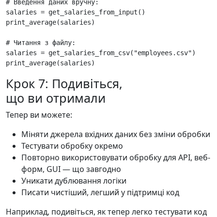
# Введення даних вручну:
salaries
=
get_salaries_from_input
()
print_average
(
salaries
)
# Читання з файлу:
salaries
=
get_salaries_from_csv
(
"employees.csv"
)
print_average
(
salaries
)
Крок 7: Подивіться,
що ви отримали
Тепер ви можете:
Міняти джерела вхідних даних без зміни обробки
Тестувати обробку окремо
Повторно використовувати обробку для API, веб-
форм, GUI — що завгодно
Уникати дублювання логіки
Писати чистіший, легший у підтримці код
Наприклад, подивіться, як тепер легко тестувати код