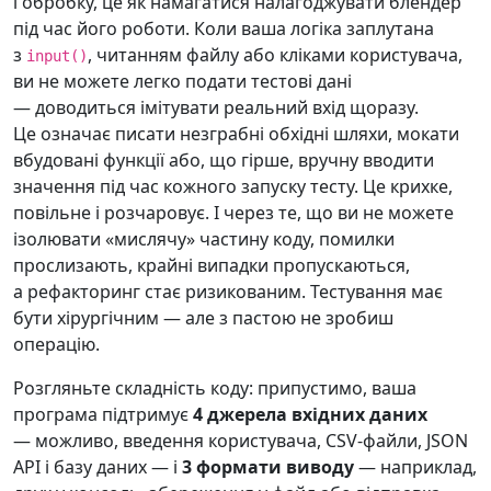
і обробку, це як намагатися налагоджувати блендер
під час його роботи. Коли ваша логіка заплутана
з
, читанням файлу або кліками користувача,
input()
ви не можете легко подати тестові дані
— доводиться імітувати реальний вхід щоразу.
Це означає писати незграбні обхідні шляхи, мокати
вбудовані функції або, що гірше, вручну вводити
значення під час кожного запуску тесту. Це крихке,
повільне і розчаровує. І через те, що ви не можете
ізолювати «мислячу» частину коду, помилки
прослизають, крайні випадки пропускаються,
а рефакторинг стає ризикованим. Тестування має
бути хірургічним — але з пастою не зробиш
операцію.
Розгляньте складність коду: припустимо, ваша
програма підтримує
4 джерела вхідних даних
— можливо, введення користувача, CSV-файли, JSON
API і базу даних — і
3 формати виводу
— наприклад,