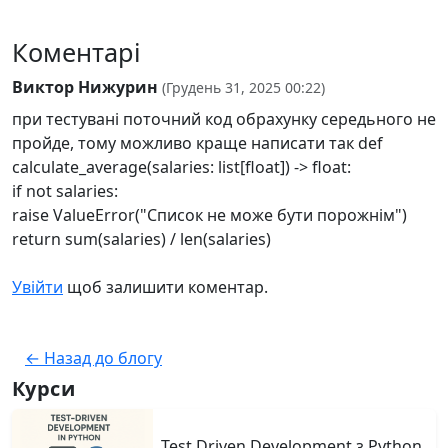
Коментарі
Виктор Нижурин
(Грудень 31, 2025 00:22)
при тестувані поточний код обрахунку середьного не
пройде, тому можливо краще написати так def
calculate_average(salaries: list[float]) -> float:
if not salaries:
raise ValueError("Список не може бути порожнім")
return sum(salaries) / len(salaries)
Увійти
щоб залишити коментар.
← Назад до блогу
Курси
Test Driven Development з Python