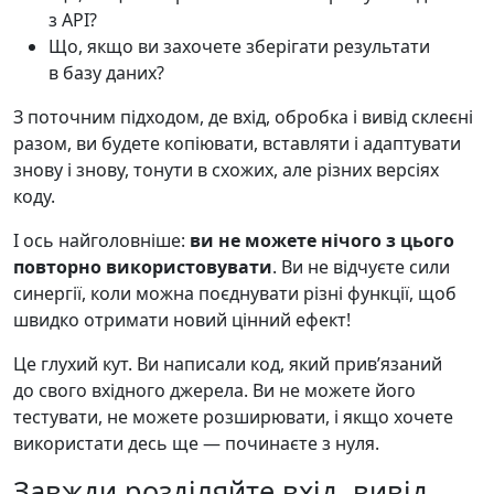
з API?
Що, якщо ви захочете зберігати результати
в базу даних?
З поточним підходом, де вхід, обробка і вивід склеєні
разом, ви будете копіювати, вставляти і адаптувати
знову і знову, тонути в схожих, але різних версіях
коду.
І ось найголовніше:
ви не можете нічого з цього
повторно використовувати
. Ви не відчуєте сили
синергії, коли можна поєднувати різні функції, щоб
швидко отримати новий цінний ефект!
Це глухий кут. Ви написали код, який привʼязаний
до свого вхідного джерела. Ви не можете його
тестувати, не можете розширювати, і якщо хочете
використати десь ще — починаєте з нуля.
Завжди розділяйте вхід, вивід