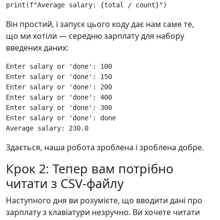
print
(
f
"Average salary: 
{
total
/
count
}
"
)
Він простий, і запуск цього коду дає нам саме те,
що ми хотіли — середню зарплату для набору
введених даних:
Enter salary or 'done': 100

Enter salary or 'done': 150

Enter salary or 'done': 200

Enter salary or 'done': 400

Enter salary or 'done': 300

Enter salary or 'done': done

Здається, наша робота зроблена і зроблена добре.
Крок 2: Тепер вам потрібно
читати з CSV-файлу
Наступного дня ви розумієте, що вводити дані про
зарплату з клавіатури незручно. Ви хочете читати