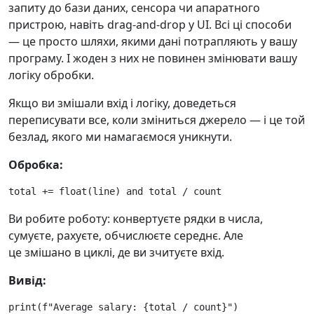
запиту до бази даних, сенсора чи апаратного
пристрою, навіть drag-and-drop у UI. Всі ці способи
— це просто шляхи, якими дані потрапляють у вашу
програму. І жоден з них не повинен змінювати вашу
логіку обробки.
Якщо ви змішали вхід і логіку, доведеться
переписувати все, коли зміниться джерело — і це той
безлад, якого ми намагаємося уникнути.
Обробка:
total
+=
float
(
line
)
and
total
/
count
Ви робите роботу: конвертуєте рядки в числа,
сумуєте, рахуєте, обчислюєте середнє. Але
це змішано в циклі, де ви зчитуєте вхід.
Вивід:
print
(
f
"Average salary: 
{
total
/
count
}
"
)