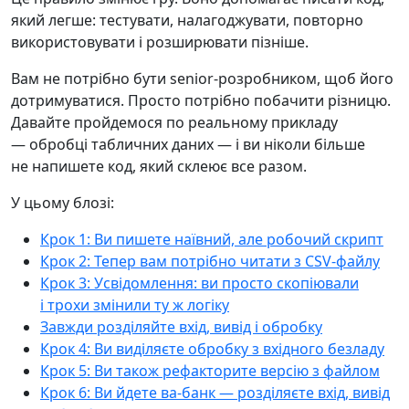
який легше: тестувати, налагоджувати, повторно
використовувати і розширювати пізніше.
Вам не потрібно бути senior-розробником, щоб його
дотримуватися. Просто потрібно побачити різницю.
Давайте пройдемося по реальному прикладу
— обробці табличних даних — і ви ніколи більше
не напишете код, який склеює все разом.
У цьому блозі:
Крок 1: Ви пишете наївний, але робочий скрипт
Крок 2: Тепер вам потрібно читати з CSV-файлу
Крок 3: Усвідомлення: ви просто скопіювали
і трохи змінили ту ж логіку
Завжди розділяйте вхід, вивід і обробку
Крок 4: Ви виділяєте обробку з вхідного безладу
Крок 5: Ви також рефакторите версію з файлом
Крок 6: Ви йдете ва-банк — розділяєте вхід, вивід