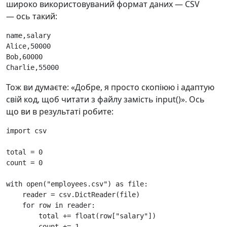
широко використовуваний формат даних — CSV
— ось такий:
name,salary

Alice,50000

Bob,60000

Тож ви думаєте: «Добре, я просто скопіюю і адаптую
свій код, щоб читати з файлу замість input()». Ось
що ви в результаті робите:
import
csv
total
=
0
count
=
0
with
open
(
"employees.csv"
)
as
file
:
reader
=
csv
.
DictReader
(
file
)
for
row
in
reader
:
total
+=
float
(
row
[
"salary"
])
count
+=
1