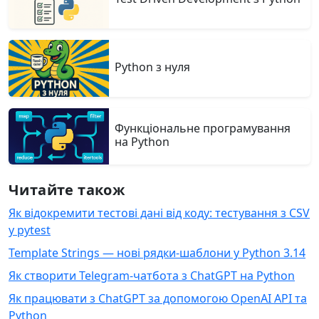
Python з нуля
Функціональне програмування
на Python
Читайте також
Як відокремити тестові дані від коду: тестування з CSV
у pytest
Template Strings — нові рядки-шаблони у Python 3.14
Як створити Telegram-чатбота з ChatGPT на Python
Як працювати з ChatGPT за допомогою OpenAI API та
Python