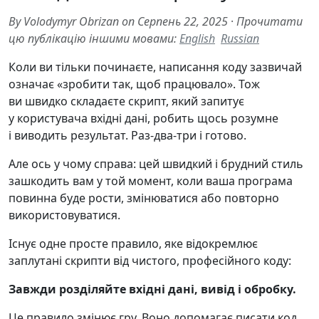
By Volodymyr Obrizan on Серпень 22, 2025
·
Прочитати
цю публікацію іншими мовами:
English
Russian
Коли ви тільки починаєте, написання коду зазвичай
означає «зробити так, щоб працювало». Тож
ви швидко складаєте скрипт, який запитує
у користувача вхідні дані, робить щось розумне
і виводить результат. Раз-два-три і готово.
Але ось у чому справа: цей швидкий і брудний стиль
зашкодить вам у той момент, коли ваша програма
повинна буде рости, змінюватися або повторно
використовуватися.
Існує одне просте правило, яке відокремлює
заплутані скрипти від чистого, професійного коду:
Завжди розділяйте вхідні дані, вивід і обробку.
Це правило змінює гру. Воно допомагає писати код,