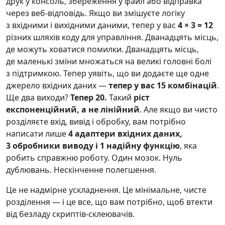
друк у консоль, збереження у файл або відправка
через веб-відповідь. Якщо ви змішуєте логіку
з вхідними і вихідними даними, тепер у вас
4 × 3 = 12
різних шляхів коду для управління. Дванадцять місць,
де можуть ховатися помилки. Дванадцять місць,
де маленькі зміни множаться на великі головні болі
з підтримкою. Тепер уявіть, що ви додаєте ще одне
джерело вхідних даних —
тепер у вас 15 комбінацій
.
Ще два виходи?
Тепер 20.
Такий
ріст
експоненційний, а не лінійний
. Але якщо ви чисто
розділяєте вхід, вивід і обробку, вам потрібно
написати лише
4 адаптери вхідних даних,
3 обробники виводу і 1 надійну функцію
, яка
робить справжню роботу. Один мозок. Нуль
дублювань. Нескінченне полегшення.
Це не надмірне ускладнення. Це мінімальне, чисте
розділення — і це все, що вам потрібно, щоб втекти
від безладу скриптів-склеювачів.