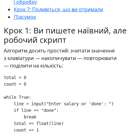
і обробку
Крок 7: Подивіться, що ви отримали
Підсумок
Крок 1: Ви пишете наївний, але
робочий скрипт
Алгоритм досить простий: зчитати значення
з клавіатури — накопичувати — повторювати
— поділити на кількість:
total
=
0
count
=
0
while
True
:
line
=
input
(
"Enter salary or 'done': "
)
if
line
==
"done"
:
break
total
+=
float
(
line
)
count
+=
1