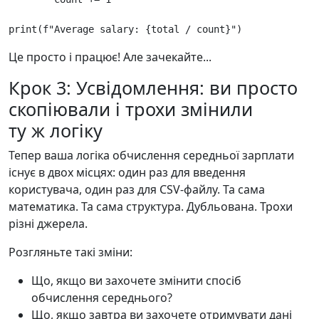
print
(
f
"Average salary: 
{
total
/
count
}
"
)
Це просто і працює! Але зачекайте...
Крок 3: Усвідомлення: ви просто
скопіювали і трохи змінили
ту ж логіку
Тепер ваша логіка обчислення середньої зарплати
існує в двох місцях: один раз для введення
користувача, один раз для CSV-файлу. Та сама
математика. Та сама структура. Дубльована. Трохи
різні джерела.
Розгляньте такі зміни:
Що, якщо ви захочете змінити спосіб
обчислення середнього?
Що, якщо завтра ви захочете отримувати дані