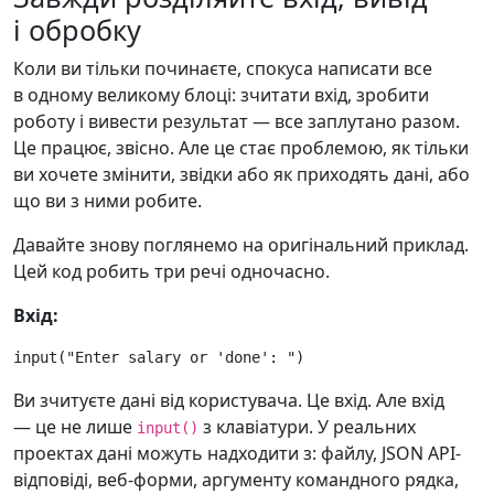
і обробку
Коли ви тільки починаєте, спокуса написати все
в одному великому блоці: зчитати вхід, зробити
роботу і вивести результат — все заплутано разом.
Це працює, звісно. Але це стає проблемою, як тільки
ви хочете змінити, звідки або як приходять дані, або
що ви з ними робите.
Давайте знову поглянемо на оригінальний приклад.
Цей код робить три речі одночасно.
Вхід:
input
(
"Enter salary or 'done': "
)
Ви зчитуєте дані від користувача. Це вхід. Але вхід
— це не лише
з клавіатури. У реальних
input()
проектах дані можуть надходити з: файлу, JSON API-
відповіді, веб-форми, аргументу командного рядка,