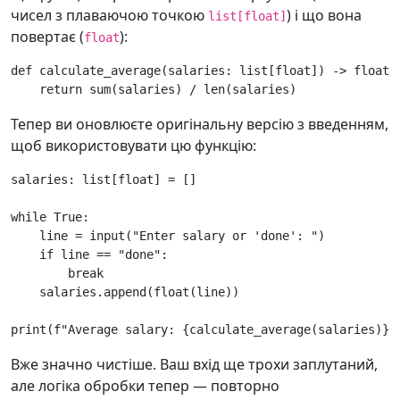
чисел з плаваючою точкою
) і що вона
list[float]
повертає (
):
float
def
calculate_average
(
salaries
:
list
[
float
])
->
float
:
return
sum
(
salaries
)
/
len
(
salaries
)
Тепер ви оновлюєте оригінальну версію з введенням,
щоб використовувати цю функцію:
salaries
:
list
[
float
]
=
[]
while
True
:
line
=
input
(
"Enter salary or 'done': "
)
if
line
==
"done"
:
break
salaries
.
append
(
float
(
line
))
print
(
f
"Average salary: 
{
calculate_average
(
salaries
)
}
"
Вже значно чистіше. Ваш вхід ще трохи заплутаний,
але логіка обробки тепер — повторно