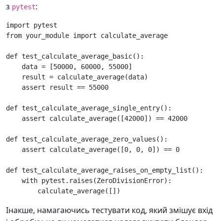
з
:
pytest
import
pytest
from
your_module
import
calculate_average
def
test_calculate_average_basic
():
data
=
[
50000
,
60000
,
55000
]
result
=
calculate_average
(
data
)
assert
result
==
55000
def
test_calculate_average_single_entry
():
assert
calculate_average
([
42000
])
==
42000
def
test_calculate_average_zero_values
():
assert
calculate_average
([
0
,
0
,
0
])
==
0
def
test_calculate_average_raises_on_empty_list
():
with
pytest
.
raises
(
ZeroDivisionError
):
calculate_average
([])
Інакше, намагаючись тестувати код, який змішує вхід