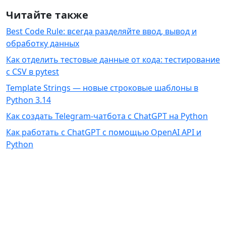
Читайте также
Best Code Rule: всегда разделяйте ввод, вывод и
обработку данных
Как отделить тестовые данные от кода: тестирование
с CSV в pytest
Template Strings — новые строковые шаблоны в
Python 3.14
Как создать Telegram-чатбота с ChatGPT на Python
Как работать с ChatGPT с помощью OpenAI API и
Python