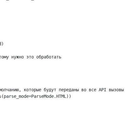
d
)
тому нужно это обработать
молчанию, которые будут переданы во все API вызовы
s
(
parse_mode
=
ParseMode
.
HTML
))