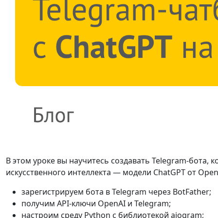
В этом уроке вы научитесь создавать Telegram-бота,
искусственного интеллекта — модели ChatGPT от Open
зарегистрируем бота в Telegram через BotFather;
получим API-ключи OpenAI и Telegram;
настроим среду Python с библиотекой aiogram;