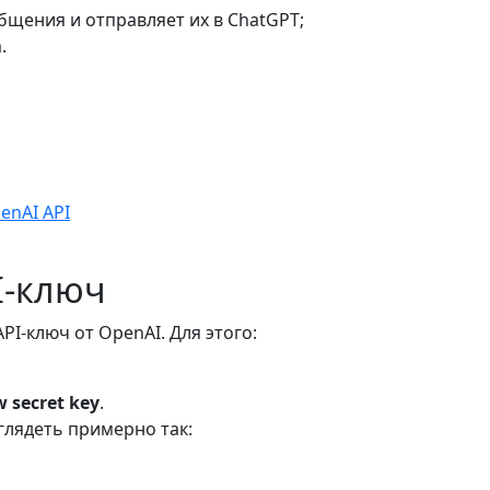
бщения и отправляет их в ChatGPT;
.
enAI API
I-ключ
PI-ключ от OpenAI. Для этого:
 secret key
.
глядеть примерно так: