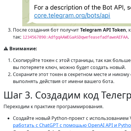
После создания бот получит
Telegram API Token
, 
так:
.
1234567890:AdfgqAAWEGaASDqwefeasefadfaweAEFAA
⚠️ Внимание:
Скопируйте токен с этой страницы, так как больше 
вы потеряете ключ, можно будет создать новый.
Сохраните этот токен в секретном месте и никому е
выполнять действия от имени вашего бота.
Шаг 3. Создадим код Телег
Переходим к практике программирования.
Создайте новый Python-проект с использованием V
работать с ChatGPT с помощью OpenAI API и Pyth