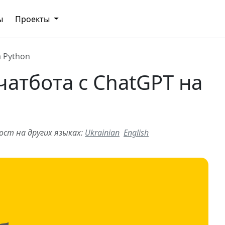
ы
Проекты
а Python
чатбота с ChatGPT на
ст на других языках:
Ukrainian
English