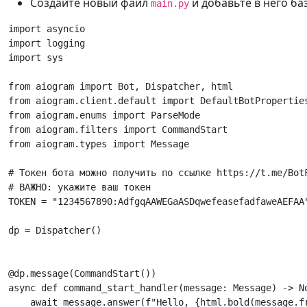
Создайте новый файл
и добавьте в него ба
main.py
import
asyncio
import
logging
import
sys
from
aiogram
import
Bot
,
Dispatcher
,
html
from
aiogram.client.default
import
DefaultBotPropertie
from
aiogram.enums
import
ParseMode
from
aiogram.filters
import
CommandStart
from
aiogram.types
import
Message
# Токен бота можно получить по ссылке https://t.me/Bot
# ВАЖНО: укажите ваш токен
TOKEN
=
"1234567890:AdfgqAAWEGaASDqwefeasefadfaweAEFAA
dp
=
Dispatcher
()
@dp
.
message
(
CommandStart
())
async
def
command_start_handler
(
message
:
Message
)
->
N
await
message
.
answer
(
f
"Hello, 
{
html
.
bold
(
message
.
f