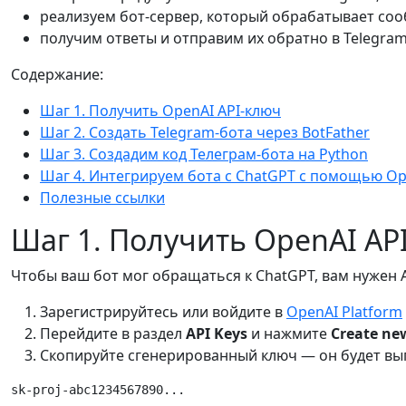
реализуем бот-сервер, который обрабатывает соо
получим ответы и отправим их обратно в Telegram
Содержание:
Шаг 1. Получить OpenAI API-ключ
Шаг 2. Создать Telegram-бота через BotFather
Шаг 3. Создадим код Телеграм-бота на Python
Шаг 4. Интегрируем бота с ChatGPT с помощью Op
Полезные ссылки
Шаг 1. Получить OpenAI AP
Чтобы ваш бот мог обращаться к ChatGPT, вам нужен A
Зарегистрируйтесь или войдите в
OpenAI Platform
Перейдите в раздел
API Keys
и нажмите
Create new
Скопируйте сгенерированный ключ — он будет вы