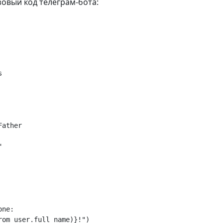
зовый код телеграм-бота:
s
Father
"
one
:
rom_user
.
full_name
)
}
!"
)