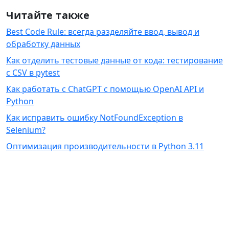
Читайте также
Best Code Rule: всегда разделяйте ввод, вывод и
обработку данных
Как отделить тестовые данные от кода: тестирование
с CSV в pytest
Как работать с ChatGPT с помощью OpenAI API и
Python
Как исправить ошибку NotFoundException в
Selenium?
Оптимизация производительности в Python 3.11