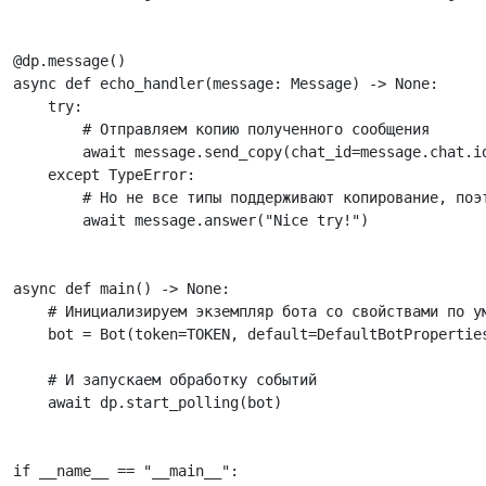
@dp
.
message
()
async
def
echo_handler
(
message
:
Message
)
->
None
:
try
:
# Отправляем копию полученного сообщения
await
message
.
send_copy
(
chat_id
=
message
.
chat
.
i
except
TypeError
:
# Но не все типы поддерживают копирование, поэ
await
message
.
answer
(
"Nice try!"
)
async
def
main
()
->
None
:
# Инициализируем экземпляр бота со свойствами по у
bot
=
Bot
(
token
=
TOKEN
,
default
=
DefaultBotPropertie
# И запускаем обработку событий
await
dp
.
start_polling
(
bot
)
if
__name__
==
"__main__"
: