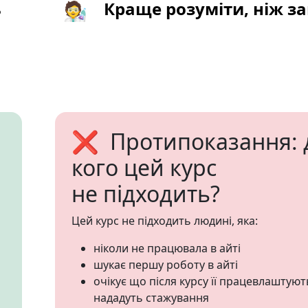
ь
🧑‍🔬
Краще розуміти, ніж з
❌ Протипоказання: 
кого цей курс
не підходить?
Цей курс не підходить людині, яка:
ніколи не працювала в айті
шукає першу роботу в айті
очікує що після курсу її працевлаштуют
нададуть стажування