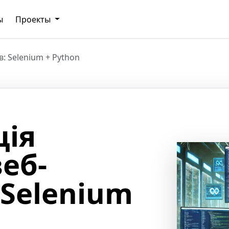
ы
Проекты
в: Selenium + Python
ція
еб-
 Selenium