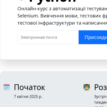
Онлайн-курс з автоматизації тестуван
Selenium. Вивчення мови, тестових ф
тестової інфраструктури та написання
Присоеди
Электронная почта
Початок
Ро
🗓
👨‍🏫
7 квітня 2025 р.
Зустрі
тижден