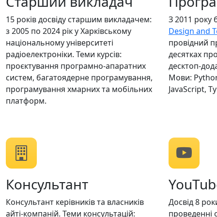
Старший викладач
Програ
15 років досвіду старшим викладачем:
З 2011 року 
з 2005 по 2024 рік у Харківському
Design and T
національному університеті
провідний пр
радіоелектроніки. Теми курсів:
десятках про
проєктування програмно-апаратних
десктоп-дода
систем, багатоядерне програмування,
Мови: Python,
програмування хмарних та мобільних
JavaScript, T
платформ.
Консультант
YouTub
Консультант керівників та власників
Досвід 8 рок
айті-компаній. Теми консультацій:
проведенні 