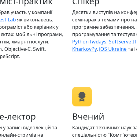
міст-практик
Спікер
брав участь у компанії
Десятки виступів на конфе
est Lab
як виконавець,
семінарах з темами про на
ограміст або керівник у
програмне забезпечення, 
єктах: мобільні програми,
програмування та тестува
тки, хмарні послуги.
Python fwdays
,
SoftServe I
 Objeсtive-C, Swift,
KharkovPy
,
iOS Ukraine
та і
ypeScript.
e-лектор
Вчений
и у записі відеолекцій та
Кандидат технічних наук з
онлайн-стримів на
спеціальністю "Комп'ютер