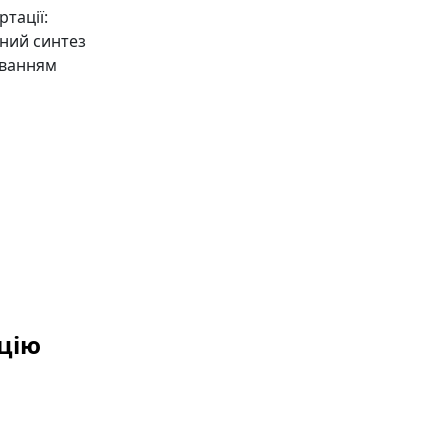
тації:
ний синтез
уванням
цію