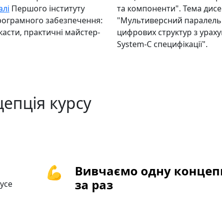
алі
Першого інституту
та компоненти". Тема дисер
рограмного забезпечення:
"Мультиверсний паралель
н-касти, практичні майстер-
цифрових структур з урах
System-C специфікації".
епція курсу
💪
Вивчаємо одну концеп
за раз
 усе