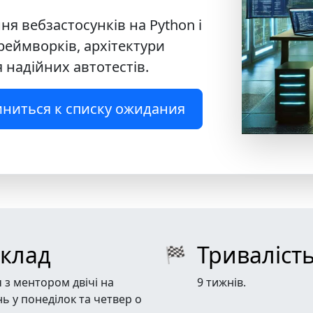
ня вебзастосунків на Python і
реймворків, архітектури
 надійних автотестів.
ниться к списку ожидания
зклад
Триваліст
🏁
ч з ментором двічі на
9 тижнів.
ь у понеділок та четвер о