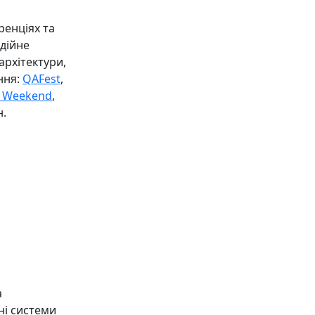
ренціях та
дійне
архітектури,
ння:
QAFest
,
T Weekend
,
н.
а
ні системи