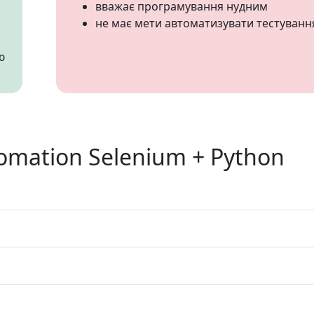
вважає програмування нудним
не має мети автоматизувати тестуванн
ю
omation Selenium + Python