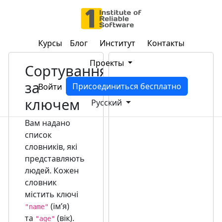
Курсы
Блог
Институт
Контакты
Проекты
Сортування
за
Присоединиться бесплатно
Войти
ключем
Русский
Вам надано
список
словників, які
представляють
людей. Кожен
словник
містить ключі
(імʼя)
"name"
та
(вік).
"age"