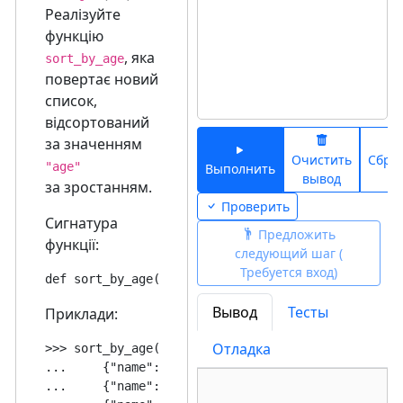
Реалізуйте
функцію
, яка
sort_by_age
повертає новий
список,
відсортований
за значенням
Очистить
Сбро
"age"
Выполнить
вывод
ко
за зростанням.
Проверить
Сигнатура
Предложить
функції:
следующий шаг (
Требуется вход)
Вывод
Тесты
Приклади:
Отладка
>>> sort_by_age([

...     {"name": "Alice", "age": 30},

...     {"name": "Bob", "age": 25},
