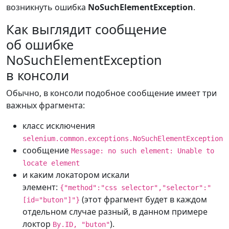
возникнуть ошибка
NoSuchElementException
.
Как выглядит сообщение
об ошибке
NoSuchElementException
в консоли
Обычно, в консоли подобное сообщение имеет три
важных фрагмента:
класс исключения
selenium.common.exceptions.NoSuchElementException
сообщение
Message: no such element: Unable to
locate element
и каким локатором искали
элемент:
{"method":"css selector","selector":"
(этот фрагмент будет в каждом
[id="buton"]"}
отдельном случае разный, в данном примере
локтор
).
By.ID, "buton"