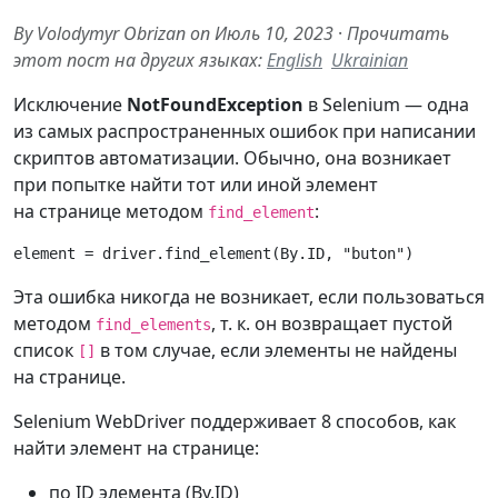
By Volodymyr Obrizan on Июль 10, 2023
·
Прочитать
этот пост на других языках:
English
Ukrainian
Исключение
NotFoundException
в Selenium — одна
из самых распространенных ошибок при написании
скриптов автоматизации. Обычно, она возникает
при попытке найти тот или иной элемент
на странице методом
:
find_element
element
=
driver
.
find_element
(
By
.
ID
,
"buton"
)
Эта ошибка никогда не возникает, если пользоваться
методом
, т. к. он возвращает пустой
find_elements
список
в том случае, если элементы не найдены
[]
на странице.
Selenium WebDriver поддерживает 8 способов, как
найти элемент на странице:
по ID элемента (By.ID)