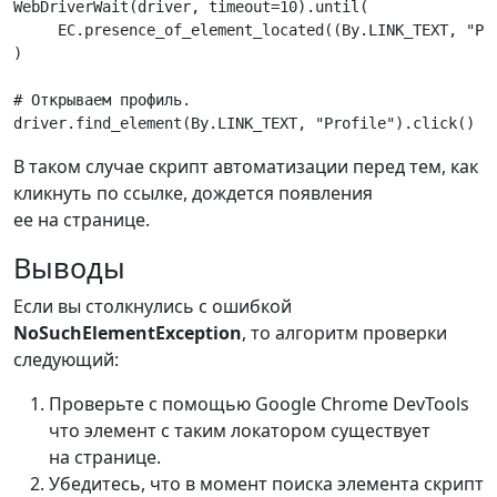
WebDriverWait
(
driver
,
timeout
=
10
)
.
until
(
EC
.
presence_of_element_located
((
By
.
LINK_TEXT
,
"Pr
)
# Открываем профиль.
driver
.
find_element
(
By
.
LINK_TEXT
,
"Profile"
)
.
click
()
В таком случае скрипт автоматизации перед тем, как
кликнуть по ссылке, дождется появления
ее на странице.
Выводы
Если вы столкнулись с ошибкой
NoSuchElementException
, то алгоритм проверки
следующий:
Проверьте с помощью Google Chrome DevTools
что элемент с таким локатором существует
на странице.
Убедитесь, что в момент поиска элемента скрипт