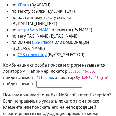
по
XPath
(By.XPATH)
по тексту ссылки (By.LINK_TEXT)
по частичному тексту ссылки
(By.PARTIAL_LINK_TEXT)
по
аттрибуту NAME
элемента (By.NAME)
по тегу TAG_NAME (By.TAG_NAME)
по имени
CSS-класса
или комбинации
(By.CLASS_NAME)
по
CSS-селектору
(By.CSS_SELECTOR)
Комбинация способа поиска и строки называется
локатором. Например, локатор
By.ID, "button"
найдет элемент
, а локатор
Click me
By.NAME, "login"
найдет элемент
.
Почему возникает ошибка NoSuchElementException?
Если неправильно указать локатор при поиске
элемента или поискать его на неподходящей
странице или в неподходящее время, то может