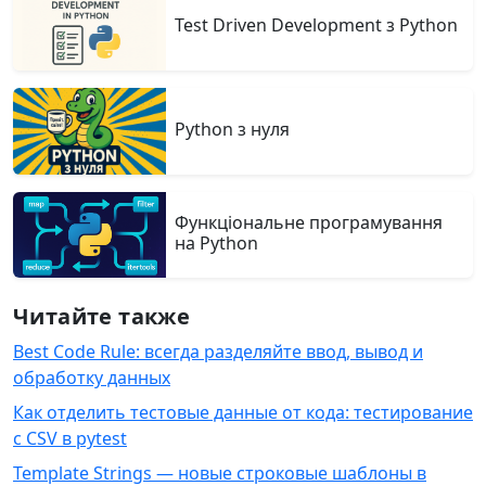
Test Driven Development з Python
Python з нуля
Функціональне програмування
на Python
Читайте также
Best Code Rule: всегда разделяйте ввод, вывод и
обработку данных
Как отделить тестовые данные от кода: тестирование
с CSV в pytest
Template Strings — новые строковые шаблоны в