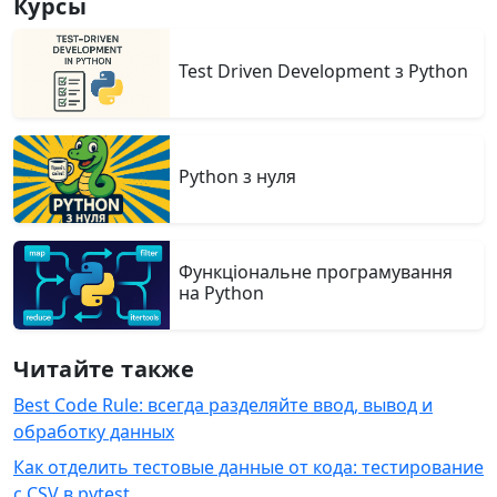
Курсы
Test Driven Development з Python
Python з нуля
Функціональне програмування
на Python
Читайте также
Best Code Rule: всегда разделяйте ввод, вывод и
обработку данных
Как отделить тестовые данные от кода: тестирование
с CSV в pytest