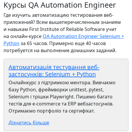
Курсы QA Automation Engineer
Где изучить автоматизацию тестирования веб-
приложений? Всем вышеперечисленным знаниям
и навыкам First Institute of Reliable Software учит
на онлайн-курсе
QA Automation Engineer Selenium +
Python
за 65 часов. Примерно еще 40 часов
потребуется на выполнение домашних заданий.
Автоматизація тестування веб-
застосунків: Selenium + Python
Онлайнкурс з підтримкою ментора. Вивчаємо
базу Python, фреймворки unittest, pytest,
Selenium і трішки Playwright. Пишемо багато
тестів для e-commerce та ERP вебзастосунків.
Отримаємо портфоліо та сертифікат.
Дізнатись більше