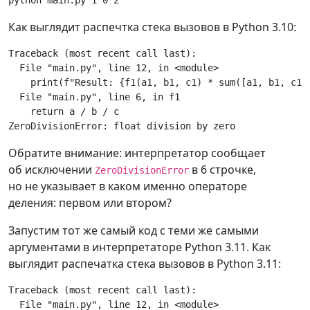
Как выглядит распечтка стека вызовов в Python 3.10:
Traceback
(
most
recent
call
last
):
File
"main.py"
,
line
12
,
in
<
module
>
print
(
f
"Result: 
{
f1
(
a1
,
b1
,
c1
)
*
sum
([
a1
,
b1
,
c1
]
File
"main.py"
,
line
6
,
in
f1
return
a
/
b
/
c
ZeroDivisionError
:
float
division
by
zero
Обратите внимание: интерпретатор сообщает
об исключении
в 6 строчке,
ZeroDivisionError
но не указывает в каком именно операторе
деления: первом или втором?
Запустим тот же самый код с теми же самыми
аргументами в интерпретаторе Python 3.11. Как
выглядит распечатка стека вызовов в Python 3.11:
Traceback
(
most
recent
call
last
):
File
"main.py"
,
line
12
,
in
<
module
>