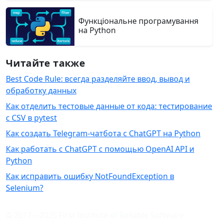
Функціональне програмування
на Python
Читайте также
Best Code Rule: всегда разделяйте ввод, вывод и
обработку данных
Как отделить тестовые данные от кода: тестирование
с CSV в pytest
Как создать Telegram-чатбота с ChatGPT на Python
Как работать с ChatGPT с помощью OpenAI API и
Python
Как исправить ошибку NotFoundException в
Selenium?
© 2017—2025 First Institute of Reliable Software