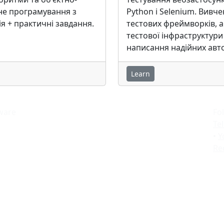
не програмування з
Python і Selenium. Вивч
ія + практичні завдання.
тестових фреймворків, а
тестової інфраструктури
написання надійних авто
Learn
tware
Fo
Te
•
Y
Re