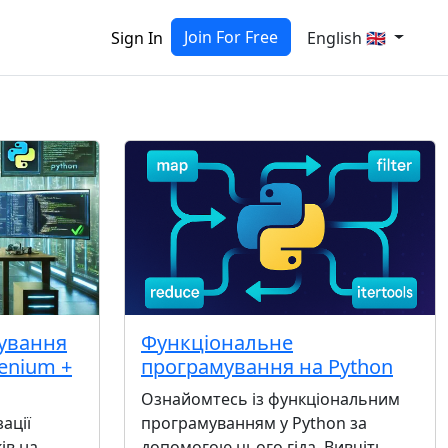
Join For Free
Sign In
English 🇬🇧
тування
Функціональне
lenium +
програмування на Python
Ознайомтесь із функціональним
ації
програмуванням у Python за
ів на
допомогою цього гіда. Вивчіть