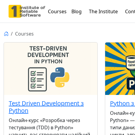
Courses
Blog
The Institute
Con
Courses
Test Driven Development з
Python з
Python
Онлайн-ку
Онлайн-курс «Розробка через
Python» —
тестування (TDD) в Python»
типи дани
навчить вас створювати надійний
цикли, алг