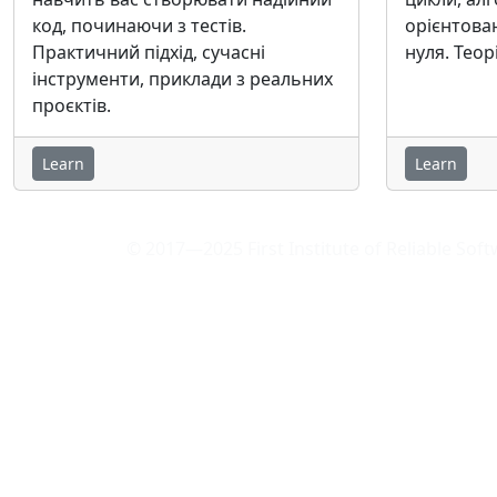
код, починаючи з тестів.
орієнтова
Практичний підхід, сучасні
нуля. Теор
інструменти, приклади з реальних
проєктів.
Learn
Learn
© 2017—2025 First Institute of Reliable Sof