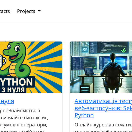
tacts
Projects
 нуля
Автоматизація тес
веб-застосунків: Se
рс «Знайомство з
Python
 вивчайте синтаксис,
х, умовні оператори,
Онлайн-курс з автоматиз
оритми та об'єктно-
тестування вебзастосунк