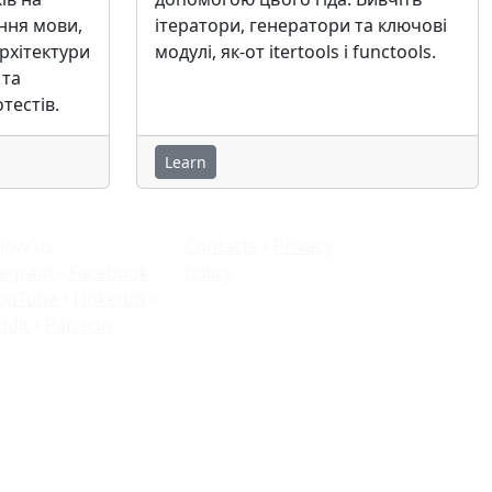
ення мови,
ітератори, генератори та ключові
рхітектури
модулі, як-от itertools і functools.
 та
тестів.
Learn
llow us:
Contacts
•
Privacy
legram
•
Facebook
policy
ouTube
•
LinkedIn
•
ddit
•
Patreon